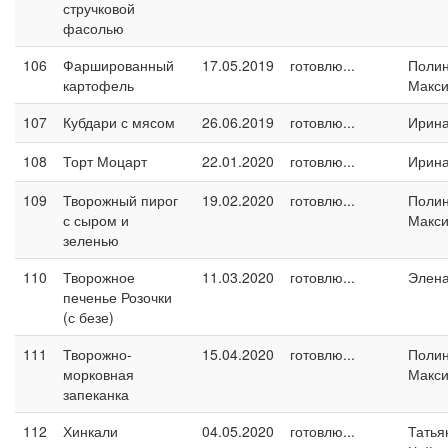
стручковой
фасолью
106
Фаршированный
17.05.2019
готовлю...
Поли
картофель
Макс
107
Кубдари с мясом
26.06.2019
готовлю...
Ирина
108
Торт Моцарт
22.01.2020
готовлю...
Ирина
109
Творожный пирог
19.02.2020
готовлю...
Поли
с сыром и
Макс
зеленью
110
Творожное
11.03.2020
готовлю...
Элен
печенье Розочки
(с безе)
111
Творожно-
15.04.2020
готовлю...
Поли
морковная
Макс
запеканка
112
Хинкали
04.05.2020
готовлю...
Татья