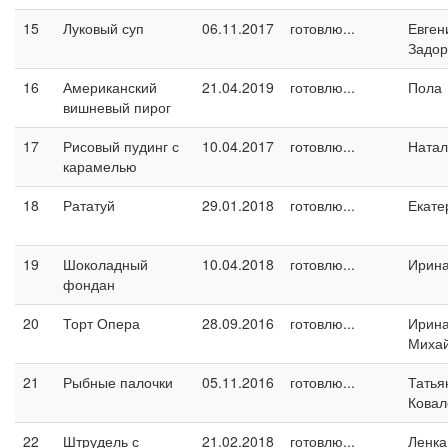
15
Луковый суп
06.11.2017
готовлю...
Евген
Задо
16
Американский
21.04.2019
готовлю...
Пола
вишневый пирог
17
Рисовый пудинг с
10.04.2017
готовлю...
Натал
карамелью
18
Рататуй
29.01.2018
готовлю...
Екате
19
Шоколадный
10.04.2018
готовлю...
Ирина
фондан
20
Торт Опера
28.09.2016
готовлю...
Ирин
Миха
21
Рыбные палочки
05.11.2016
готовлю...
Татья
Ковал
22
Штрудель с
21.02.2018
готовлю...
Ленка