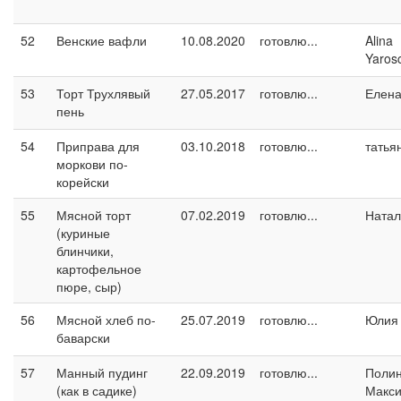
52
Венские вафли
10.08.2020
готовлю...
Alina
Yaros
53
Торт Трухлявый
27.05.2017
готовлю...
Елен
пень
54
Приправа для
03.10.2018
готовлю...
татья
моркови по-
корейски
55
Мясной торт
07.02.2019
готовлю...
Натал
(куриные
блинчики,
картофельное
пюре, сыр)
56
Мясной хлеб по-
25.07.2019
готовлю...
Юлия 
баварски
57
Манный пудинг
22.09.2019
готовлю...
Поли
(как в садике)
Макс