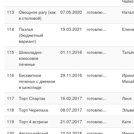
Чайко
113
Овощное рагу (как
07.05.2020
готовлю...
Натал
в столовой)
114
Паэлья
19.03.2021
готовлю...
Елен
(бюджетный
вариант)
115
Шоколадно-
01.11.2016
готовлю...
Татья
кокосовое
печенье
116
Бисквитное
29.11.2016
готовлю...
Ирин
печенье с джемом
Миха
в шоколаде
117
Торт Спартак
16.02.2017
готовлю...
Леся
118
Торт Черепаха
08.07.2017
готовлю...
Эльви
119
Торт 4 встречи
21.07.2017
готовлю...
Катя
120
Австралийский
10.04.2018
готовлю...
Ирина