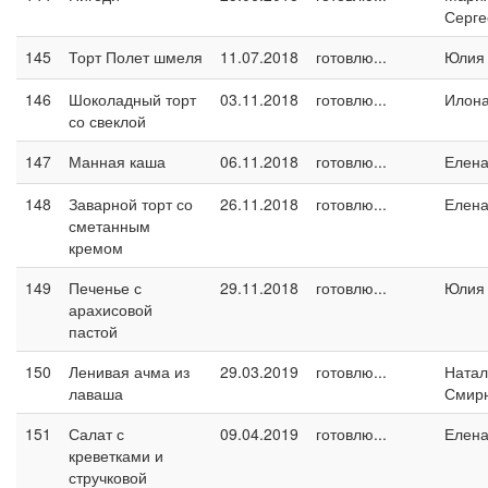
Серге
145
Торт Полет шмеля
11.07.2018
готовлю...
Юлия
146
Шоколадный торт
03.11.2018
готовлю...
Илон
со свеклой
147
Манная каша
06.11.2018
готовлю...
Елен
148
Заварной торт со
26.11.2018
готовлю...
Елен
сметанным
кремом
149
Печенье с
29.11.2018
готовлю...
Юлия
арахисовой
пастой
150
Ленивая ачма из
29.03.2019
готовлю...
Натал
лаваша
Смир
151
Салат с
09.04.2019
готовлю...
Елен
креветками и
стручковой