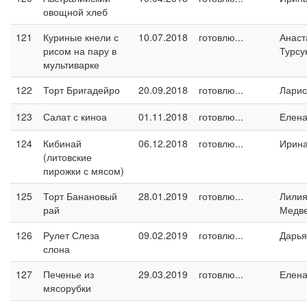
овощной хлеб
121
Куриные кнели с
10.07.2018
готовлю...
Анаст
рисом на пару в
Турсу
мультиварке
122
Торт Бригадейро
20.09.2018
готовлю...
Ларис
123
Салат с киноа
01.11.2018
готовлю...
Елен
124
Кибинай
06.12.2018
готовлю...
Ирин
(литовские
пирожки с мясом)
125
Торт Банановый
28.01.2019
готовлю...
Лили
рай
Медв
126
Рулет Слеза
09.02.2019
готовлю...
Дарья
слона
127
Печенье из
29.03.2019
готовлю...
Елен
мясорубки