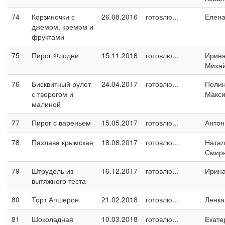
74
Корзиночки с
26.08.2016
готовлю...
Елен
джемом, кремом и
фруктами
75
Пирог Флодни
15.11.2016
готовлю...
Ирин
Миха
76
Бисквитный рулет
24.04.2017
готовлю...
Поли
с творогом и
Макс
малиной
77
Пирог с вареньем
15.05.2017
готовлю...
Антон
78
Пахлава крымская
18.08.2017
готовлю...
Натал
Смир
79
Штрудель из
16.12.2017
готовлю...
Ирин
вытяжного теста
80
Торт Апшерон
21.02.2018
готовлю...
Ленка
81
Шоколадная
10.03.2018
готовлю...
Екате