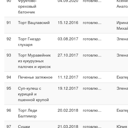
90
Фруктово-
04.09.2020
готовлю...
Ксени
ореховый
Анато
батончик
91
Торт Вацлавский
15.12.2016
готовлю...
Ирин
Миха
92
Торт Гнездо
03.08.2017
готовлю...
Элен
глухаря
93
Торт Муравейник
27.10.2017
готовлю...
Элен
из кукурузных
палочек и ирисок
94
Печенье затяжное
11.12.2017
готовлю...
Екате
95
Суп-кулеш с
19.12.2017
готовлю...
Элен
курицей и
пшенной крупой
96
Торт Леди
20.02.2018
готовлю...
Екате
Балтимор
97
Сушки
21.03.2018
готовлю...
Юлия