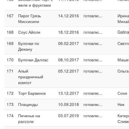
желе и фруктами
167
Пирог Грязь
14.12.2016
готовлю...
Ирин
Миссисипи
Миха
168
Соус Айоли
18.12.2016
готовлю...
Galin
169
Булочки по
06.02.2017
готовлю...
Светл
Дюкану
170
Булочки Даллас
08.10.2017
готовлю...
Маше
171
Алый
05.12.2017
готовлю...
Ольга
праздничный
компот
172
Торт Барвинок
13.12.2017
готовлю...
Соня
173
Плацинды
10.09.2018
готовлю...
Ник
174
Печенье на
03.07.2019
готовлю...
Катер
рассоле
Сливк