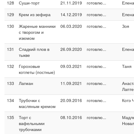
128
Суши-торт
21.11.2019
готовлю...
Елен
129
Крем из зефира
14.12.2019
готовлю...
Елен
130
Жареные манники
06.03.2020
готовлю...
Зоя
с творогом и
изюмом
131
Сладкий плов в
26.09.2020
готовлю...
Елен
тыкве
132
Гороховые
09.03.2021
готовлю...
Таня
котлеты (постные)
133
Лагман
11.09.2021
готовлю...
Анаст
Лапте
134
Трубочки с
20.09.2016
готовлю...
Котэ 
масляным кремом
135
Торт с
08.10.2016
готовлю...
Мадл
вафельными
Новал
трубочками