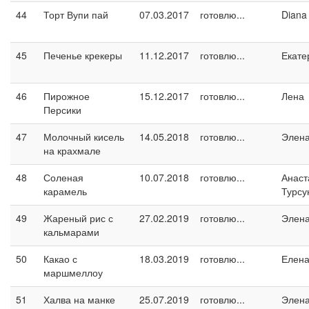
44
Торт Вупи пай
07.03.2017
готовлю...
Diana
45
Печенье крекеры
11.12.2017
готовлю...
Екате
46
Пирожное
15.12.2017
готовлю...
Лена
Персики
47
Молочный кисель
14.05.2018
готовлю...
Элен
на крахмале
48
Соленая
10.07.2018
готовлю...
Анаст
карамель
Турсу
49
Жареный рис с
27.02.2019
готовлю...
Элен
кальмарами
50
Какао с
18.03.2019
готовлю...
Елен
маршмеллоу
51
Халва на манке
25.07.2019
готовлю...
Элен