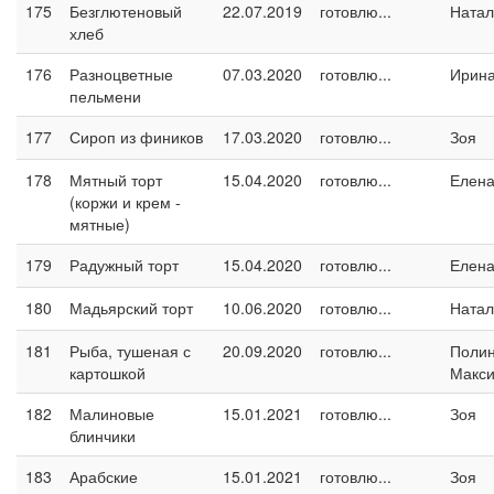
175
Безглютеновый
22.07.2019
готовлю...
Натал
хлеб
176
Разноцветные
07.03.2020
готовлю...
Ирина
пельмени
177
Сироп из фиников
17.03.2020
готовлю...
Зоя
178
Мятный торт
15.04.2020
готовлю...
Елен
(коржи и крем -
мятные)
179
Радужный торт
15.04.2020
готовлю...
Елен
180
Мадьярский торт
10.06.2020
готовлю...
Натал
181
Рыба, тушеная с
20.09.2020
готовлю...
Поли
картошкой
Макс
182
Малиновые
15.01.2021
готовлю...
Зоя
блинчики
183
Арабские
15.01.2021
готовлю...
Зоя