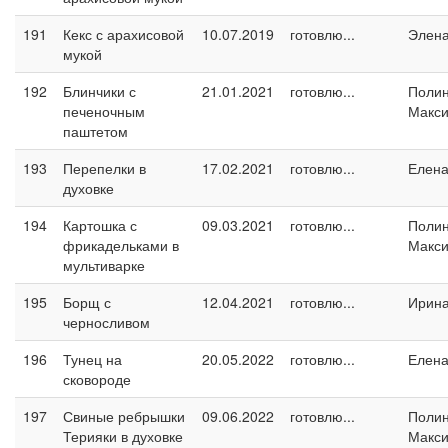
191
Кекс с арахисовой
10.07.2019
готовлю...
Элен
мукой
192
Блинчики с
21.01.2021
готовлю...
Поли
печеночным
Макс
паштетом
193
Перепелки в
17.02.2021
готовлю...
Елен
духовке
194
Картошка с
09.03.2021
готовлю...
Поли
фрикадельками в
Макс
мультиварке
195
Борщ с
12.04.2021
готовлю...
Ирин
черносливом
196
Тунец на
20.05.2022
готовлю...
Елен
сковороде
197
Свиные ребрышки
09.06.2022
готовлю...
Поли
Терияки в духовке
Макс