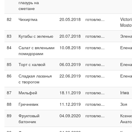
глазурь на
сметане
82
Чихиртма
20.05.2018
готовлю...
Victor
Mosto
83
Кутабы с зеленью
20.07.2018
готовлю...
Элен
84
Салат с вялеными
10.08.2018
готовлю...
Елен
помидорами
85
Торт с халвой
06.03.2019
готовлю...
Елен
86
Сладкая лазанья
22.06.2019
готовлю...
Елен
с творогом
87
Мильфей
18.11.2019
готовлю...
Iriwa
88
Гречневик
11.12.2019
готовлю...
Зоя
89
Фруктовый
04.09.2020
готовлю...
Ксени
батончик
Анато