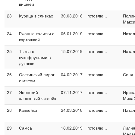
вишней
23
Курица в сливках
30.03.2018
готовлю...
Поли
Макс
24
Ржаные калитки с
06.01.2019
готовлю...
Натал
картошкой
25
Тыква с
15.07.2019
готовлю...
Натал
сухофруктами в
духовке
26
Осетинский пирог
04.02.2017
готовлю...
Соня
с мясом
27
Японский
07.11.2017
готовлю...
Ирин
хлопковый чизкейк
Миха
28
Капкейки
24.03.2018
готовлю...
Натал
29
Самса
18.02.2019
готовлю...
Лили
Медв