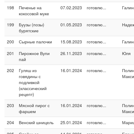
198
Печенье на
07.02.2023
готовлю...
Галин
кокосовой муке
199
Буузы (позы)
01.05.2023
готовлю...
Наде
бурятские
200
Сырные палочки
15.08.2023
готовлю...
Галин
201
Пирожное Вупи
26.11.2023
готовлю...
Юля
пай
202
Гуляш из
16.01.2024
готовлю...
Поли
говядины с
Макс
подливкой
(классический
рецепт)
203
Мясной пирог с
16.01.2024
готовлю...
Поли
фаршем
Макс
204
Венский шницель
25.01.2024
готовлю...
Мари