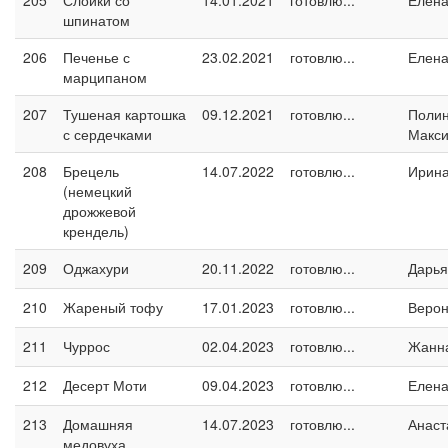
205
Слойки со
14.01.2021
готовлю...
Елен
шпинатом
206
Печенье с
23.02.2021
готовлю...
Елен
марципаном
207
Тушеная картошка
09.12.2021
готовлю...
Поли
с сердечками
Макс
208
Брецель
14.07.2022
готовлю...
Ирин
(немецкий
дрожжевой
крендель)
209
Оджахури
20.11.2022
готовлю...
Дарья
210
Жареный тофу
17.01.2023
готовлю...
Верон
211
Чуррос
02.04.2023
готовлю...
Жанн
212
Десерт Моти
09.04.2023
готовлю...
Елен
213
Домашняя
14.07.2023
готовлю...
Анаст
медовуха