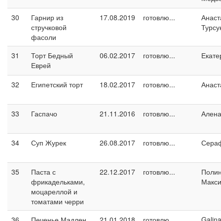
30
Гарнир из
17.08.2019
готовлю...
Анаст
стручковой
Турсу
фасоли
31
Торт Бедный
06.02.2017
готовлю...
Екате
Еврей
32
Египетский торт
18.02.2017
готовлю...
Анаст
33
Гаспачо
21.11.2016
готовлю...
Ален
34
Суп Журек
26.08.2017
готовлю...
Сера
35
Паста с
22.12.2017
готовлю...
Поли
фрикадельками,
Макс
моцареллой и
томатами черри
36
Печенье Мадлен
21.01.2018
готовлю...
Galin