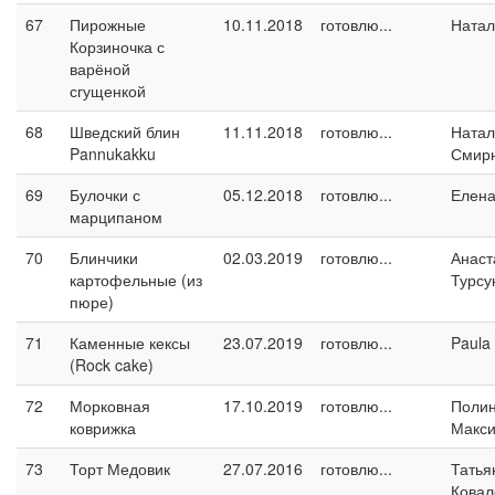
67
Пирожные
10.11.2018
готовлю...
Натал
Корзиночка с
варёной
сгущенкой
68
Шведский блин
11.11.2018
готовлю...
Натал
Pannukakku
Смир
69
Булочки с
05.12.2018
готовлю...
Елен
марципаном
70
Блинчики
02.03.2019
готовлю...
Анаст
картофельные (из
Турсу
пюре)
71
Каменные кексы
23.07.2019
готовлю...
Paula
(Rock cake)
72
Морковная
17.10.2019
готовлю...
Поли
коврижка
Макс
73
Торт Медовик
27.07.2016
готовлю...
Татья
Ковал