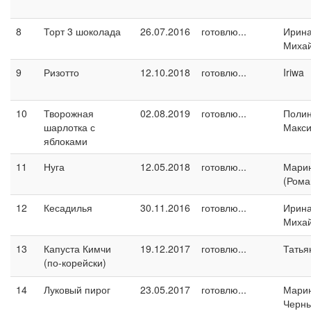
8
Торт 3 шоколада
26.07.2016
готовлю...
Ирин
Миха
9
Ризотто
12.10.2018
готовлю...
Iriwa
10
Творожная
02.08.2019
готовлю...
Поли
шарлотка с
Макс
яблоками
11
Нуга
12.05.2018
готовлю...
Марин
(Рома
12
Кесадилья
30.11.2016
готовлю...
Ирин
Миха
13
Капуста Кимчи
19.12.2017
готовлю...
Татья
(по-корейски)
14
Луковый пирог
23.05.2017
готовлю...
Мари
Черн