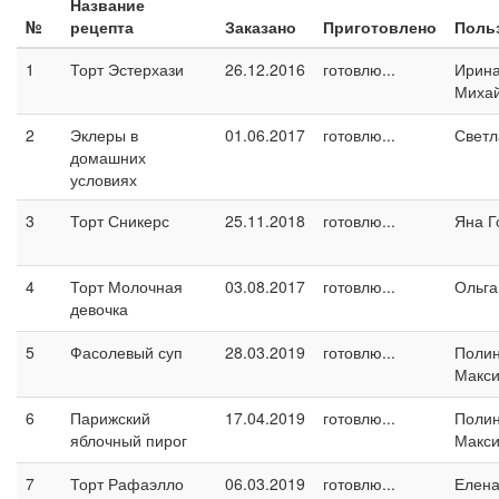
Название
№
рецепта
Заказано
Приготовлено
Поль
1
Торт Эстерхази
26.12.2016
готовлю...
Ирин
Миха
2
Эклеры в
01.06.2017
готовлю...
Светл
домашних
условиях
3
Торт Сникерс
25.11.2018
готовлю...
Яна Г
4
Торт Молочная
03.08.2017
готовлю...
Ольга
девочка
5
Фасолевый суп
28.03.2019
готовлю...
Поли
Макс
6
Парижский
17.04.2019
готовлю...
Поли
яблочный пирог
Макс
7
Торт Рафаэлло
06.03.2019
готовлю...
Елен