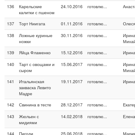
136
Карельские
24.10.2016
готовлю...
Анаст
калитки с пшеном
137
Торт Ниигата
01.11.2016
готовлю...
Олес
138
Ложные куриные
30.11.2016
готовлю...
Ирин
ножки
Миха
139
Яйца Фламенко
15.12.2016
готовлю...
Ирин
140
Тарт с овощами и
15.06.2017
готовлю...
Ирин
сыром
Миха
141
Итальянская
19.11.2017
готовлю...
Ирина
закваска Левито
Мадре
142
Свинина в тесте
28.12.2017
готовлю...
Екате
143
Жюльен с
14.02.2018
готовлю...
Елен
мидиями
144
Пигоди
25.06.2018
готовлю...
Мари