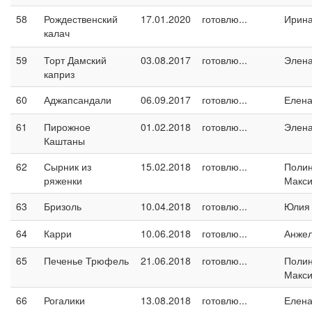
58
Рождественский
17.01.2020
готовлю...
Ирина
калач
59
Торт Дамский
03.08.2017
готовлю...
Элен
каприз
60
Аджапсандали
06.09.2017
готовлю...
Елен
61
Пирожное
01.02.2018
готовлю...
Элен
Каштаны
62
Сырник из
15.02.2018
готовлю...
Поли
ряженки
Макс
63
Бризоль
10.04.2018
готовлю...
Юлия
64
Карри
10.06.2018
готовлю...
Анжел
65
Печенье Трюфель
21.06.2018
готовлю...
Поли
Макс
66
Рогалики
13.08.2018
готовлю...
Елен