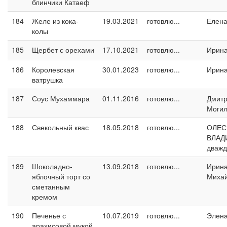
блинчики Катаеф
184
Желе из кока-
19.03.2021
готовлю...
Елен
колы
185
Щербет с орехами
17.10.2021
готовлю...
Ирин
186
Королевская
30.01.2023
готовлю...
Ирин
ватрушка
187
Соус Мухаммара
01.11.2016
готовлю...
Дмит
Могил
188
Свекольный квас
18.05.2018
готовлю...
ОЛЕС
ВЛАД
дваж
189
Шоколадно-
13.09.2018
готовлю...
Ирин
яблочный торт со
Миха
сметанным
кремом
190
Печенье с
10.07.2019
готовлю...
Элен
арахисовой мукой