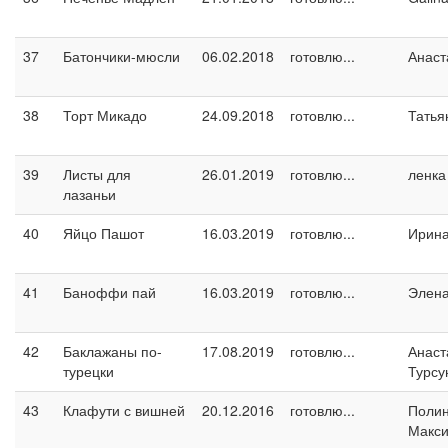
37
Батончики-мюсли
06.02.2018
готовлю...
Анаст
38
Торт Микадо
24.09.2018
готовлю...
Татья
39
Листы для
26.01.2019
готовлю...
ленка
лазаньи
40
Яйцо Пашот
16.03.2019
готовлю...
Ирин
41
Баноффи пай
16.03.2019
готовлю...
Элен
42
Баклажаны по-
17.08.2019
готовлю...
Анаст
турецки
Турсу
43
Клафути с вишней
20.12.2016
готовлю...
Поли
Макс