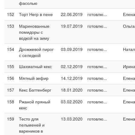
фасолью
152
Торт Негр в пене
22.06.2019
готовлю...
Елен
153
Маринованные
19.07.2019
готовлю...
Ольга
помидоры с
водкой на зиму
154
Дрожжевой пирог
03.09.2019
готовлю...
Натал
с селедкой
155
Шахматный кекс
02.12.2019
готовлю...
Ирин
156
Мятный зефир
14.12.2019
готовлю...
Елен
157
Кекс Баттенберг
18.01.2020
готовлю...
Елен
158
Ржаной пряный
03.02.2020
готовлю...
Елен
кекс
159
Тесто для
13.03.2020
готовлю...
Елен
пельменей и
вареников в