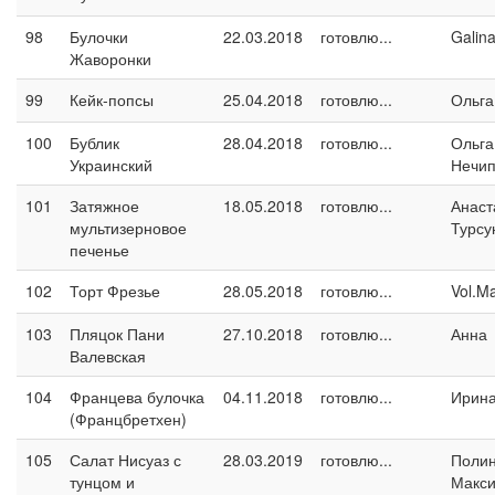
98
Булочки
22.03.2018
готовлю...
Galin
Жаворонки
99
Кейк-попсы
25.04.2018
готовлю...
Ольга
100
Бублик
28.04.2018
готовлю...
Ольга
Украинский
Нечип
101
Затяжное
18.05.2018
готовлю...
Анаст
мультизерновое
Турсу
печенье
102
Торт Фрезье
28.05.2018
готовлю...
Vol.M
103
Пляцок Пани
27.10.2018
готовлю...
Анна
Валевская
104
Францева булочка
04.11.2018
готовлю...
Ирина
(Францбретхен)
105
Салат Нисуаз с
28.03.2019
готовлю...
Поли
тунцом и
Макс