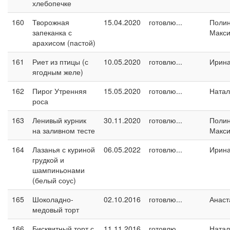
хлебопечке
160
Творожная
15.04.2020
готовлю...
Поли
запеканка с
Макс
арахисом (пастой)
161
Риет из птицы (с
10.05.2020
готовлю...
Ирин
ягодным желе)
162
Пирог Утренняя
15.05.2020
готовлю...
Натал
роса
163
Ленивый курник
30.11.2020
готовлю...
Поли
на заливном тесте
Макс
164
Лазанья с куриной
06.05.2022
готовлю...
Ирин
грудкой и
шампиньонами
(белый соус)
165
Шоколадно-
02.10.2016
готовлю...
Анаст
медовый торт
166
Бисквитный торт с
11.11.2016
готовлю...
Натал