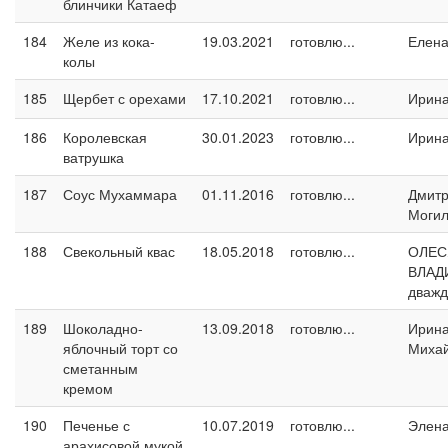
блинчики Катаеф
184
Желе из кока-
19.03.2021
готовлю...
Елен
колы
185
Щербет с орехами
17.10.2021
готовлю...
Ирин
186
Королевская
30.01.2023
готовлю...
Ирин
ватрушка
187
Соус Мухаммара
01.11.2016
готовлю...
Дмит
Могил
188
Свекольный квас
18.05.2018
готовлю...
ОЛЕС
ВЛАД
дваж
189
Шоколадно-
13.09.2018
готовлю...
Ирин
яблочный торт со
Миха
сметанным
кремом
190
Печенье с
10.07.2019
готовлю...
Элен
арахисовой мукой