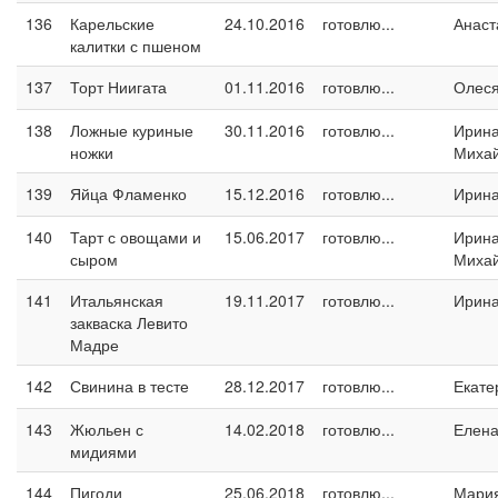
136
Карельские
24.10.2016
готовлю...
Анаст
калитки с пшеном
137
Торт Ниигата
01.11.2016
готовлю...
Олес
138
Ложные куриные
30.11.2016
готовлю...
Ирин
ножки
Миха
139
Яйца Фламенко
15.12.2016
готовлю...
Ирин
140
Тарт с овощами и
15.06.2017
готовлю...
Ирин
сыром
Миха
141
Итальянская
19.11.2017
готовлю...
Ирина
закваска Левито
Мадре
142
Свинина в тесте
28.12.2017
готовлю...
Екате
143
Жюльен с
14.02.2018
готовлю...
Елен
мидиями
144
Пигоди
25.06.2018
готовлю...
Мари