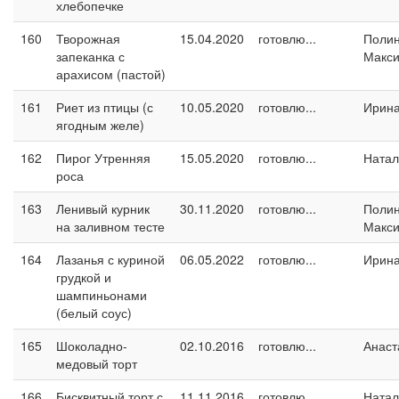
хлебопечке
160
Творожная
15.04.2020
готовлю...
Поли
запеканка с
Макс
арахисом (пастой)
161
Риет из птицы (с
10.05.2020
готовлю...
Ирин
ягодным желе)
162
Пирог Утренняя
15.05.2020
готовлю...
Натал
роса
163
Ленивый курник
30.11.2020
готовлю...
Поли
на заливном тесте
Макс
164
Лазанья с куриной
06.05.2022
готовлю...
Ирин
грудкой и
шампиньонами
(белый соус)
165
Шоколадно-
02.10.2016
готовлю...
Анаст
медовый торт
166
Бисквитный торт с
11.11.2016
готовлю...
Натал