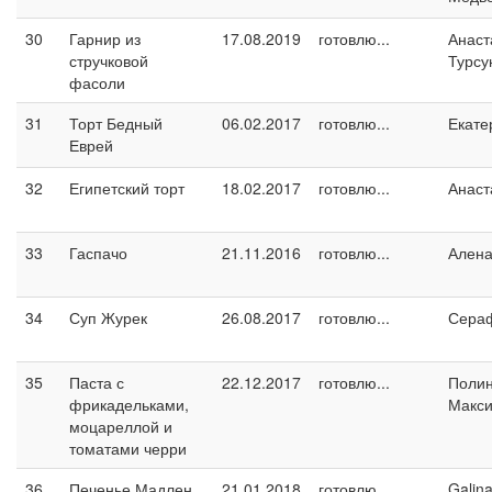
30
Гарнир из
17.08.2019
готовлю...
Анаст
стручковой
Турсу
фасоли
31
Торт Бедный
06.02.2017
готовлю...
Екате
Еврей
32
Египетский торт
18.02.2017
готовлю...
Анаст
33
Гаспачо
21.11.2016
готовлю...
Ален
34
Суп Журек
26.08.2017
готовлю...
Сера
35
Паста с
22.12.2017
готовлю...
Поли
фрикадельками,
Макс
моцареллой и
томатами черри
36
Печенье Мадлен
21.01.2018
готовлю...
Galin