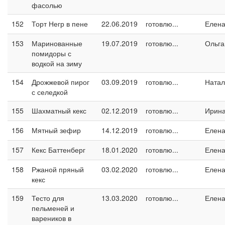
фасолью
152
Торт Негр в пене
22.06.2019
готовлю...
Елен
153
Маринованные
19.07.2019
готовлю...
Ольга
помидоры с
водкой на зиму
154
Дрожжевой пирог
03.09.2019
готовлю...
Натал
с селедкой
155
Шахматный кекс
02.12.2019
готовлю...
Ирин
156
Мятный зефир
14.12.2019
готовлю...
Елен
157
Кекс Баттенберг
18.01.2020
готовлю...
Елен
158
Ржаной пряный
03.02.2020
готовлю...
Елен
кекс
159
Тесто для
13.03.2020
готовлю...
Елен
пельменей и
вареников в