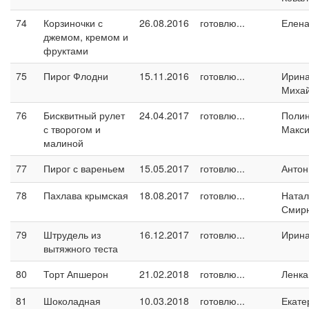
74
Корзиночки с
26.08.2016
готовлю...
Елен
джемом, кремом и
фруктами
75
Пирог Флодни
15.11.2016
готовлю...
Ирин
Миха
76
Бисквитный рулет
24.04.2017
готовлю...
Поли
с творогом и
Макс
малиной
77
Пирог с вареньем
15.05.2017
готовлю...
Антон
78
Пахлава крымская
18.08.2017
готовлю...
Натал
Смир
79
Штрудель из
16.12.2017
готовлю...
Ирин
вытяжного теста
80
Торт Апшерон
21.02.2018
готовлю...
Ленка
81
Шоколадная
10.03.2018
готовлю...
Екате