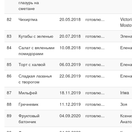
глазурь на
сметане
82
Чихиртма
20.05.2018
готовлю...
Victor
Mosto
83
Кутабы с зеленью
20.07.2018
готовлю...
Элен
84
Салат с вялеными
10.08.2018
готовлю...
Елен
помидорами
85
Торт с халвой
06.03.2019
готовлю...
Елен
86
Сладкая лазанья
22.06.2019
готовлю...
Елен
с творогом
87
Мильфей
18.11.2019
готовлю...
Iriwa
88
Гречневик
11.12.2019
готовлю...
Зоя
89
Фруктовый
04.09.2020
готовлю...
Ксени
батончик
Анато