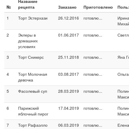
Название
№
рецепта
Заказано
Приготовлено
Поль
1
Торт Эстерхази
26.12.2016
готовлю...
Ирин
Миха
2
Эклеры в
01.06.2017
готовлю...
Светл
домашних
условиях
3
Торт Сникерс
25.11.2018
готовлю...
Яна Г
4
Торт Молочная
03.08.2017
готовлю...
Ольга
девочка
5
Фасолевый суп
28.03.2019
готовлю...
Поли
Макс
6
Парижский
17.04.2019
готовлю...
Поли
яблочный пирог
Макс
7
Торт Рафаэлло
06.03.2019
готовлю...
Елен