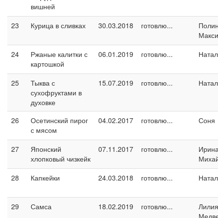
вишней
23
Курица в сливках
30.03.2018
готовлю...
Поли
Макс
24
Ржаные калитки с
06.01.2019
готовлю...
Натал
картошкой
25
Тыква с
15.07.2019
готовлю...
Натал
сухофруктами в
духовке
26
Осетинский пирог
04.02.2017
готовлю...
Соня
с мясом
27
Японский
07.11.2017
готовлю...
Ирин
хлопковый чизкейк
Миха
28
Капкейки
24.03.2018
готовлю...
Натал
29
Самса
18.02.2019
готовлю...
Лили
Медв