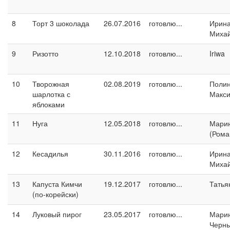
8
Торт 3 шоколада
26.07.2016
готовлю...
Ирин
Миха
9
Ризотто
12.10.2018
готовлю...
Iriwa
10
Творожная
02.08.2019
готовлю...
Поли
шарлотка с
Макс
яблоками
11
Нуга
12.05.2018
готовлю...
Марин
(Рома
12
Кесадилья
30.11.2016
готовлю...
Ирин
Миха
13
Капуста Кимчи
19.12.2017
готовлю...
Татья
(по-корейски)
14
Луковый пирог
23.05.2017
готовлю...
Мари
Черн