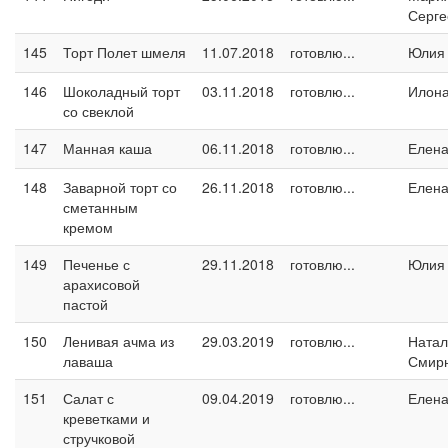
Серге
145
Торт Полет шмеля
11.07.2018
готовлю...
Юлия
146
Шоколадный торт
03.11.2018
готовлю...
Илон
со свеклой
147
Манная каша
06.11.2018
готовлю...
Елен
148
Заварной торт со
26.11.2018
готовлю...
Елен
сметанным
кремом
149
Печенье с
29.11.2018
готовлю...
Юлия
арахисовой
пастой
150
Ленивая ачма из
29.03.2019
готовлю...
Натал
лаваша
Смир
151
Салат с
09.04.2019
готовлю...
Елен
креветками и
стручковой