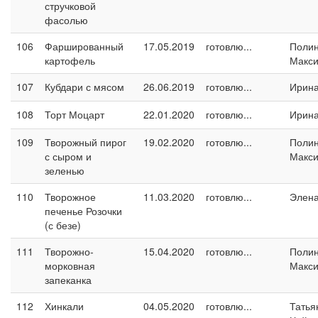
стручковой
фасолью
106
Фаршированный
17.05.2019
готовлю...
Поли
картофель
Макс
107
Кубдари с мясом
26.06.2019
готовлю...
Ирина
108
Торт Моцарт
22.01.2020
готовлю...
Ирина
109
Творожный пирог
19.02.2020
готовлю...
Поли
с сыром и
Макс
зеленью
110
Творожное
11.03.2020
готовлю...
Элен
печенье Розочки
(с безе)
111
Творожно-
15.04.2020
готовлю...
Поли
морковная
Макс
запеканка
112
Хинкали
04.05.2020
готовлю...
Татья