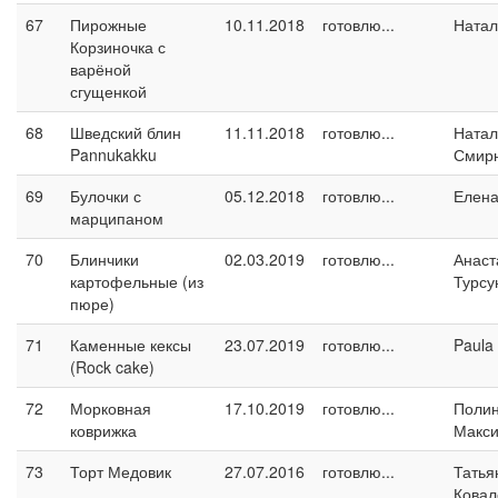
67
Пирожные
10.11.2018
готовлю...
Натал
Корзиночка с
варёной
сгущенкой
68
Шведский блин
11.11.2018
готовлю...
Натал
Pannukakku
Смир
69
Булочки с
05.12.2018
готовлю...
Елен
марципаном
70
Блинчики
02.03.2019
готовлю...
Анаст
картофельные (из
Турсу
пюре)
71
Каменные кексы
23.07.2019
готовлю...
Paula
(Rock cake)
72
Морковная
17.10.2019
готовлю...
Поли
коврижка
Макс
73
Торт Медовик
27.07.2016
готовлю...
Татья
Ковал