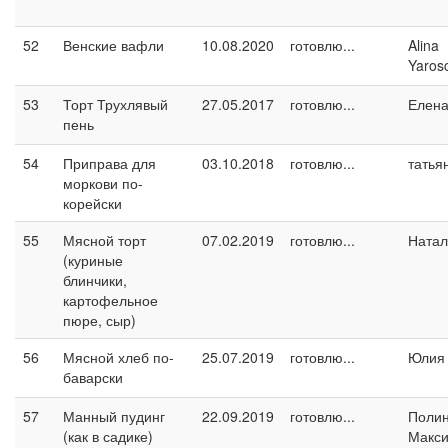
52
Венские вафли
10.08.2020
готовлю...
Alina
Yaros
53
Торт Трухлявый
27.05.2017
готовлю...
Елен
пень
54
Приправа для
03.10.2018
готовлю...
татья
моркови по-
корейски
55
Мясной торт
07.02.2019
готовлю...
Натал
(куриные
блинчики,
картофельное
пюре, сыр)
56
Мясной хлеб по-
25.07.2019
готовлю...
Юлия 
баварски
57
Манный пудинг
22.09.2019
готовлю...
Поли
(как в садике)
Макс