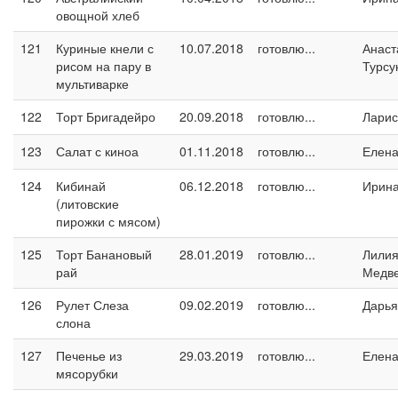
овощной хлеб
121
Куриные кнели с
10.07.2018
готовлю...
Анаст
рисом на пару в
Турсу
мультиварке
122
Торт Бригадейро
20.09.2018
готовлю...
Ларис
123
Салат с киноа
01.11.2018
готовлю...
Елен
124
Кибинай
06.12.2018
готовлю...
Ирин
(литовские
пирожки с мясом)
125
Торт Банановый
28.01.2019
готовлю...
Лили
рай
Медв
126
Рулет Слеза
09.02.2019
готовлю...
Дарья
слона
127
Печенье из
29.03.2019
готовлю...
Елен
мясорубки