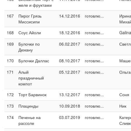
желе и фруктами
167
Пирог Грязь
14.12.2016
готовлю...
Ирин
Миссисипи
Миха
168
Соус Айоли
18.12.2016
готовлю...
Galin
169
Булочки по
06.02.2017
готовлю...
Светл
Дюкану
170
Булочки Даллас
08.10.2017
готовлю...
Маше
171
Алый
05.12.2017
готовлю...
Ольга
праздничный
компот
172
Торт Барвинок
13.12.2017
готовлю...
Соня
173
Плацинды
10.09.2018
готовлю...
Ник
174
Печенье на
03.07.2019
готовлю...
Катер
рассоле
Сливк