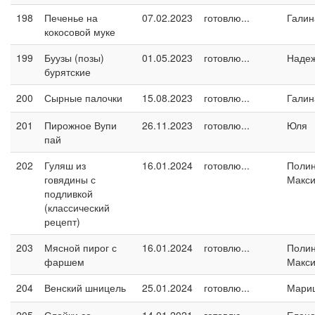
198
Печенье на
07.02.2023
готовлю...
Галин
кокосовой муке
199
Буузы (позы)
01.05.2023
готовлю...
Наде
бурятские
200
Сырные палочки
15.08.2023
готовлю...
Галин
201
Пирожное Вупи
26.11.2023
готовлю...
Юля
пай
202
Гуляш из
16.01.2024
готовлю...
Поли
говядины с
Макс
подливкой
(классический
рецепт)
203
Мясной пирог с
16.01.2024
готовлю...
Поли
фаршем
Макс
204
Венский шницель
25.01.2024
готовлю...
Мари