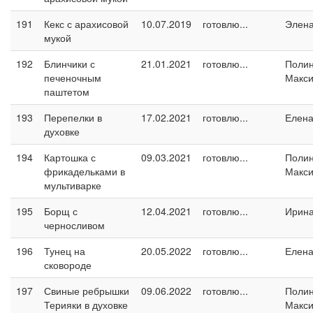
191
Кекс с арахисовой
10.07.2019
готовлю...
Элен
мукой
192
Блинчики с
21.01.2021
готовлю...
Поли
печеночным
Макс
паштетом
193
Перепелки в
17.02.2021
готовлю...
Елен
духовке
194
Картошка с
09.03.2021
готовлю...
Поли
фрикадельками в
Макс
мультиварке
195
Борщ с
12.04.2021
готовлю...
Ирин
черносливом
196
Тунец на
20.05.2022
готовлю...
Елен
сковороде
197
Свиные ребрышки
09.06.2022
готовлю...
Поли
Терияки в духовке
Макс