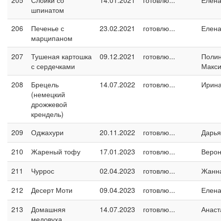
205
Слойки со
14.01.2021
готовлю...
Елен
шпинатом
206
Печенье с
23.02.2021
готовлю...
Елен
марципаном
207
Тушеная картошка
09.12.2021
готовлю...
Поли
с сердечками
Макс
208
Брецель
14.07.2022
готовлю...
Ирин
(немецкий
дрожжевой
крендель)
209
Оджахури
20.11.2022
готовлю...
Дарья
210
Жареный тофу
17.01.2023
готовлю...
Верон
211
Чуррос
02.04.2023
готовлю...
Жанн
212
Десерт Моти
09.04.2023
готовлю...
Елен
213
Домашняя
14.07.2023
готовлю...
Анаст
медовуха