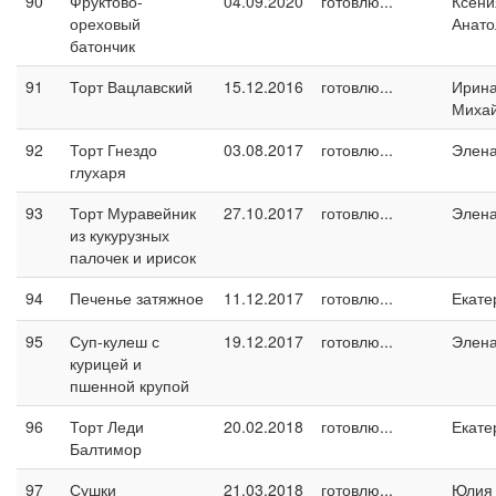
90
Фруктово-
04.09.2020
готовлю...
Ксени
ореховый
Анато
батончик
91
Торт Вацлавский
15.12.2016
готовлю...
Ирин
Миха
92
Торт Гнездо
03.08.2017
готовлю...
Элен
глухаря
93
Торт Муравейник
27.10.2017
готовлю...
Элен
из кукурузных
палочек и ирисок
94
Печенье затяжное
11.12.2017
готовлю...
Екате
95
Суп-кулеш с
19.12.2017
готовлю...
Элен
курицей и
пшенной крупой
96
Торт Леди
20.02.2018
готовлю...
Екате
Балтимор
97
Сушки
21.03.2018
готовлю...
Юлия