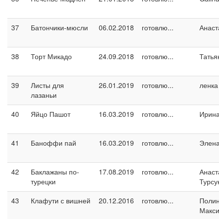
37
Батончики-мюсли
06.02.2018
готовлю...
Анаст
38
Торт Микадо
24.09.2018
готовлю...
Татья
39
Листы для
26.01.2019
готовлю...
ленка
лазаньи
40
Яйцо Пашот
16.03.2019
готовлю...
Ирин
41
Баноффи пай
16.03.2019
готовлю...
Элен
42
Баклажаны по-
17.08.2019
готовлю...
Анаст
турецки
Турсу
43
Клафути с вишней
20.12.2016
готовлю...
Поли
Макс