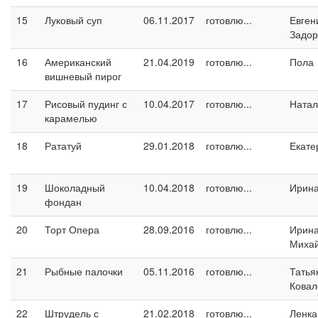
15
Луковый суп
06.11.2017
готовлю...
Евген
Задо
16
Американский
21.04.2019
готовлю...
Пола
вишневый пирог
17
Рисовый пудинг с
10.04.2017
готовлю...
Натал
карамелью
18
Рататуй
29.01.2018
готовлю...
Екате
19
Шоколадный
10.04.2018
готовлю...
Ирина
фондан
20
Торт Опера
28.09.2016
готовлю...
Ирин
Миха
21
Рыбные палочки
05.11.2016
готовлю...
Татья
Ковал
22
Штрудель с
21.02.2018
готовлю...
Ленка