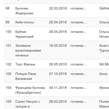
98
Булочки
22.03.2018
готовлю...
Galin
Жаворонки
99
Кейк-попсы
25.04.2018
готовлю...
Ольга
100
Бублик
28.04.2018
готовлю...
Ольга
Украинский
Нечип
101
Затяжное
18.05.2018
готовлю...
Анаст
мультизерновое
Турсу
печенье
102
Торт Фрезье
28.05.2018
готовлю...
Vol.M
103
Пляцок Пани
27.10.2018
готовлю...
Анна
Валевская
104
Францева булочка
04.11.2018
готовлю...
Ирина
(Францбретхен)
105
Салат Нисуаз с
28.03.2019
готовлю...
Поли
тунцом и
Макс