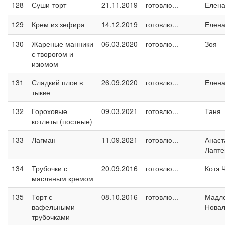
128
Суши-торт
21.11.2019
готовлю...
Елен
129
Крем из зефира
14.12.2019
готовлю...
Елен
130
Жареные манники
06.03.2020
готовлю...
Зоя
с творогом и
изюмом
131
Сладкий плов в
26.09.2020
готовлю...
Елен
тыкве
132
Гороховые
09.03.2021
готовлю...
Таня
котлеты (постные)
133
Лагман
11.09.2021
готовлю...
Анаст
Лапте
134
Трубочки с
20.09.2016
готовлю...
Котэ 
масляным кремом
135
Торт с
08.10.2016
готовлю...
Мадл
вафельными
Новал
трубочками