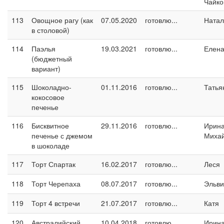
Чайко
113
Овощное рагу (как
07.05.2020
готовлю...
Натал
в столовой)
114
Паэлья
19.03.2021
готовлю...
Елен
(бюджетный
вариант)
115
Шоколадно-
01.11.2016
готовлю...
Татья
кокосовое
печенье
116
Бисквитное
29.11.2016
готовлю...
Ирин
печенье с джемом
Миха
в шоколаде
117
Торт Спартак
16.02.2017
готовлю...
Леся
118
Торт Черепаха
08.07.2017
готовлю...
Эльви
119
Торт 4 встречи
21.07.2017
готовлю...
Катя
120
Австралийский
10.04.2018
готовлю...
Ирина