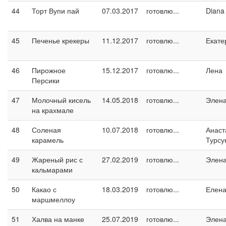
44
Торт Вупи пай
07.03.2017
готовлю...
Diana
45
Печенье крекеры
11.12.2017
готовлю...
Екате
46
Пирожное
15.12.2017
готовлю...
Лена
Персики
47
Молочный кисель
14.05.2018
готовлю...
Элен
на крахмале
48
Соленая
10.07.2018
готовлю...
Анаст
карамель
Турсу
49
Жареный рис с
27.02.2019
готовлю...
Элен
кальмарами
50
Какао с
18.03.2019
готовлю...
Елен
маршмеллоу
51
Халва на манке
25.07.2019
готовлю...
Элен