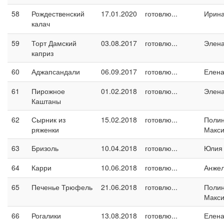
58
Рождественский
17.01.2020
готовлю...
Ирина
калач
59
Торт Дамский
03.08.2017
готовлю...
Элен
каприз
60
Аджапсандали
06.09.2017
готовлю...
Елен
61
Пирожное
01.02.2018
готовлю...
Элен
Каштаны
62
Сырник из
15.02.2018
готовлю...
Поли
ряженки
Макс
63
Бризоль
10.04.2018
готовлю...
Юлия
64
Карри
10.06.2018
готовлю...
Анжел
65
Печенье Трюфель
21.06.2018
готовлю...
Поли
Макс
66
Рогалики
13.08.2018
готовлю...
Елен