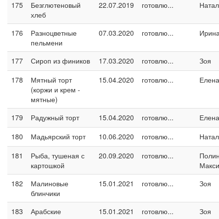
175
Безглютеновый
22.07.2019
готовлю...
Натал
хлеб
176
Разноцветные
07.03.2020
готовлю...
Ирина
пельмени
177
Сироп из фиников
17.03.2020
готовлю...
Зоя
178
Мятный торт
15.04.2020
готовлю...
Елен
(коржи и крем -
мятные)
179
Радужный торт
15.04.2020
готовлю...
Елен
180
Мадьярский торт
10.06.2020
готовлю...
Натал
181
Рыба, тушеная с
20.09.2020
готовлю...
Поли
картошкой
Макс
182
Малиновые
15.01.2021
готовлю...
Зоя
блинчики
183
Арабские
15.01.2021
готовлю...
Зоя