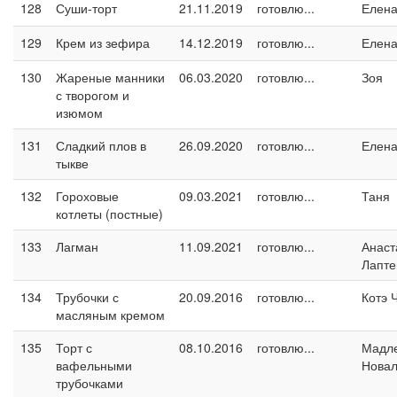
128
Суши-торт
21.11.2019
готовлю...
Елен
129
Крем из зефира
14.12.2019
готовлю...
Елен
130
Жареные манники
06.03.2020
готовлю...
Зоя
с творогом и
изюмом
131
Сладкий плов в
26.09.2020
готовлю...
Елен
тыкве
132
Гороховые
09.03.2021
готовлю...
Таня
котлеты (постные)
133
Лагман
11.09.2021
готовлю...
Анаст
Лапте
134
Трубочки с
20.09.2016
готовлю...
Котэ 
масляным кремом
135
Торт с
08.10.2016
готовлю...
Мадл
вафельными
Новал
трубочками