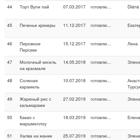
44
Торт Вупи пай
07.03.2017
готовлю...
Diana
45
Печенье крекеры
11.12.2017
готовлю...
Екате
46
Пирожное
15.12.2017
готовлю...
Лена
Персики
47
Молочный кисель
14.05.2018
готовлю...
Элен
на крахмале
48
Соленая
10.07.2018
готовлю...
Анаст
карамель
Турсу
49
Жареный рис с
27.02.2019
готовлю...
Элен
кальмарами
50
Какао с
18.03.2019
готовлю...
Елен
маршмеллоу
51
Халва на манке
25.07.2019
готовлю...
Элен