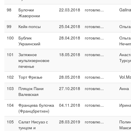
98
Булочки
22.03.2018
готовлю...
Galin
Жаворонки
99
Кейк-попсы
25.04.2018
готовлю...
Ольга
100
Бублик
28.04.2018
готовлю...
Ольга
Украинский
Нечип
101
Затяжное
18.05.2018
готовлю...
Анаст
мультизерновое
Турсу
печенье
102
Торт Фрезье
28.05.2018
готовлю...
Vol.M
103
Пляцок Пани
27.10.2018
готовлю...
Анна
Валевская
104
Францева булочка
04.11.2018
готовлю...
Ирина
(Францбретхен)
105
Салат Нисуаз с
28.03.2019
готовлю...
Поли
тунцом и
Макс