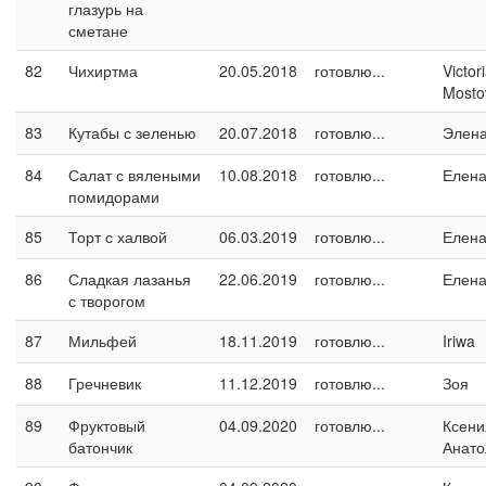
глазурь на
сметане
82
Чихиртма
20.05.2018
готовлю...
Victor
Mosto
83
Кутабы с зеленью
20.07.2018
готовлю...
Элен
84
Салат с вялеными
10.08.2018
готовлю...
Елен
помидорами
85
Торт с халвой
06.03.2019
готовлю...
Елен
86
Сладкая лазанья
22.06.2019
готовлю...
Елен
с творогом
87
Мильфей
18.11.2019
готовлю...
Iriwa
88
Гречневик
11.12.2019
готовлю...
Зоя
89
Фруктовый
04.09.2020
готовлю...
Ксени
батончик
Анато