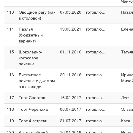
Чайко
113
Овощное рагу (как
07.05.2020
готовлю...
Натал
в столовой)
114
Паэлья
19.03.2021
готовлю...
Елен
(бюджетный
вариант)
115
Шоколадно-
01.11.2016
готовлю...
Татья
кокосовое
печенье
116
Бисквитное
29.11.2016
готовлю...
Ирин
печенье с джемом
Миха
в шоколаде
117
Торт Спартак
16.02.2017
готовлю...
Леся
118
Торт Черепаха
08.07.2017
готовлю...
Эльви
119
Торт 4 встречи
21.07.2017
готовлю...
Катя
120
Австралийский
10.04.2018
готовлю...
Ирина