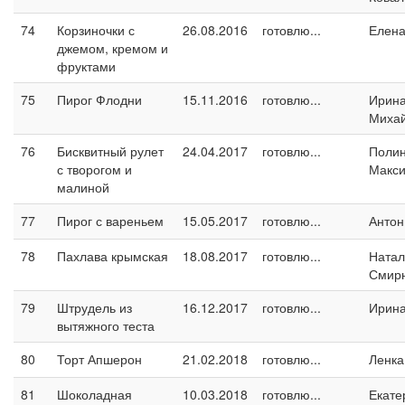
74
Корзиночки с
26.08.2016
готовлю...
Елен
джемом, кремом и
фруктами
75
Пирог Флодни
15.11.2016
готовлю...
Ирин
Миха
76
Бисквитный рулет
24.04.2017
готовлю...
Поли
с творогом и
Макс
малиной
77
Пирог с вареньем
15.05.2017
готовлю...
Антон
78
Пахлава крымская
18.08.2017
готовлю...
Натал
Смир
79
Штрудель из
16.12.2017
готовлю...
Ирин
вытяжного теста
80
Торт Апшерон
21.02.2018
готовлю...
Ленка
81
Шоколадная
10.03.2018
готовлю...
Екате