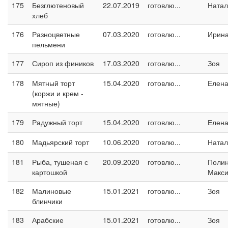
175
Безглютеновый
22.07.2019
готовлю...
Натал
хлеб
176
Разноцветные
07.03.2020
готовлю...
Ирина
пельмени
177
Сироп из фиников
17.03.2020
готовлю...
Зоя
178
Мятный торт
15.04.2020
готовлю...
Елен
(коржи и крем -
мятные)
179
Радужный торт
15.04.2020
готовлю...
Елен
180
Мадьярский торт
10.06.2020
готовлю...
Натал
181
Рыба, тушеная с
20.09.2020
готовлю...
Поли
картошкой
Макс
182
Малиновые
15.01.2021
готовлю...
Зоя
блинчики
183
Арабские
15.01.2021
готовлю...
Зоя