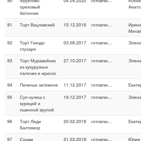
90
Фруктово-
04.09.2020
готовлю...
Ксени
ореховый
Анато
батончик
91
Торт Вацлавский
15.12.2016
готовлю...
Ирин
Миха
92
Торт Гнездо
03.08.2017
готовлю...
Элен
глухаря
93
Торт Муравейник
27.10.2017
готовлю...
Элен
из кукурузных
палочек и ирисок
94
Печенье затяжное
11.12.2017
готовлю...
Екате
95
Суп-кулеш с
19.12.2017
готовлю...
Элен
курицей и
пшенной крупой
96
Торт Леди
20.02.2018
готовлю...
Екате
Балтимор
97
Сушки
21.03.2018
готовлю...
Юлия