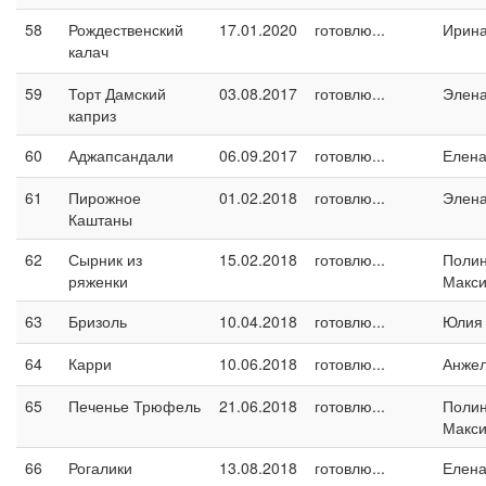
58
Рождественский
17.01.2020
готовлю...
Ирина
калач
59
Торт Дамский
03.08.2017
готовлю...
Элен
каприз
60
Аджапсандали
06.09.2017
готовлю...
Елен
61
Пирожное
01.02.2018
готовлю...
Элен
Каштаны
62
Сырник из
15.02.2018
готовлю...
Поли
ряженки
Макс
63
Бризоль
10.04.2018
готовлю...
Юлия
64
Карри
10.06.2018
готовлю...
Анжел
65
Печенье Трюфель
21.06.2018
готовлю...
Поли
Макс
66
Рогалики
13.08.2018
готовлю...
Елен