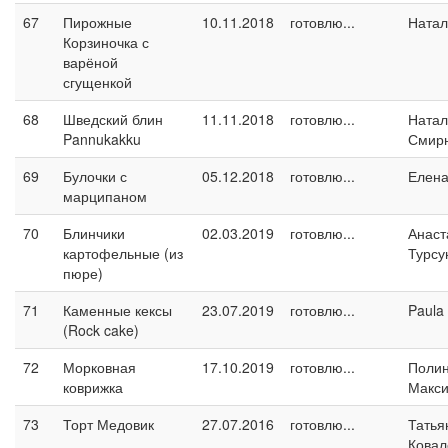
67
Пирожные
10.11.2018
готовлю...
Натал
Корзиночка с
варёной
сгущенкой
68
Шведский блин
11.11.2018
готовлю...
Натал
Pannukakku
Смир
69
Булочки с
05.12.2018
готовлю...
Елен
марципаном
70
Блинчики
02.03.2019
готовлю...
Анаст
картофельные (из
Турсу
пюре)
71
Каменные кексы
23.07.2019
готовлю...
Paula
(Rock cake)
72
Морковная
17.10.2019
готовлю...
Поли
коврижка
Макс
73
Торт Медовик
27.07.2016
готовлю...
Татья
Ковал