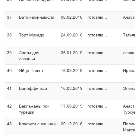
37
Батончики-мюсли
06.02.2018
готовлю...
Анаст
38
Торт Микадо
24.09.2018
готовлю...
Татья
39
Листы для
26.01.2019
готовлю...
ленка
лазаньи
40
Яйцо Пашот
16.03.2019
готовлю...
Ирин
41
Баноффи пай
16.03.2019
готовлю...
Элен
42
Баклажаны по-
17.08.2019
готовлю...
Анаст
турецки
Турсу
43
Клафути с вишней
20.12.2016
готовлю...
Поли
Макс