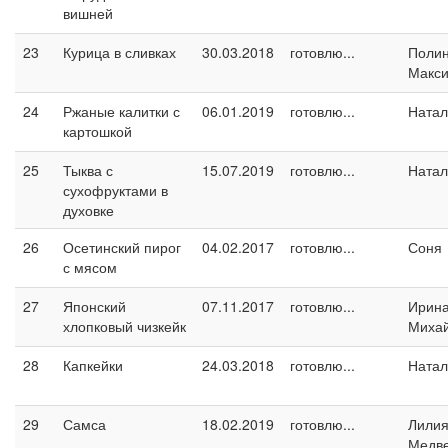
вишней
23
Курица в сливках
30.03.2018
готовлю...
Поли
Макс
24
Ржаные калитки с
06.01.2019
готовлю...
Натал
картошкой
25
Тыква с
15.07.2019
готовлю...
Натал
сухофруктами в
духовке
26
Осетинский пирог
04.02.2017
готовлю...
Соня
с мясом
27
Японский
07.11.2017
готовлю...
Ирин
хлопковый чизкейк
Миха
28
Капкейки
24.03.2018
готовлю...
Натал
29
Самса
18.02.2019
готовлю...
Лили
Медв