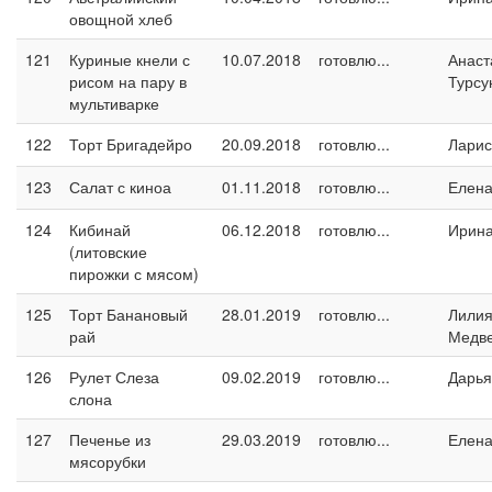
овощной хлеб
121
Куриные кнели с
10.07.2018
готовлю...
Анаст
рисом на пару в
Турсу
мультиварке
122
Торт Бригадейро
20.09.2018
готовлю...
Ларис
123
Салат с киноа
01.11.2018
готовлю...
Елен
124
Кибинай
06.12.2018
готовлю...
Ирин
(литовские
пирожки с мясом)
125
Торт Банановый
28.01.2019
готовлю...
Лили
рай
Медв
126
Рулет Слеза
09.02.2019
готовлю...
Дарья
слона
127
Печенье из
29.03.2019
готовлю...
Елен
мясорубки