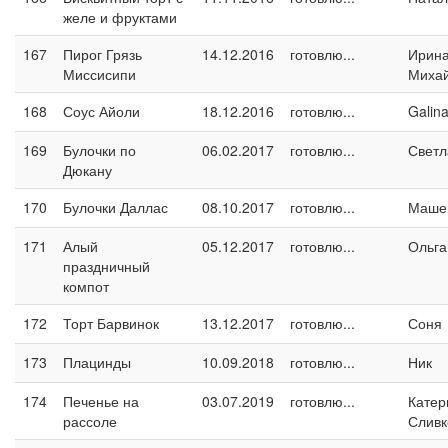
желе и фруктами
167
Пирог Грязь
14.12.2016
готовлю...
Ирин
Миссисипи
Миха
168
Соус Айоли
18.12.2016
готовлю...
Galin
169
Булочки по
06.02.2017
готовлю...
Светл
Дюкану
170
Булочки Даллас
08.10.2017
готовлю...
Маше
171
Алый
05.12.2017
готовлю...
Ольга
праздничный
компот
172
Торт Барвинок
13.12.2017
готовлю...
Соня
173
Плацинды
10.09.2018
готовлю...
Ник
174
Печенье на
03.07.2019
готовлю...
Катер
рассоле
Сливк