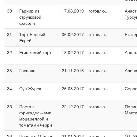
30
Гарнир из
17.08.2019
готовлю...
Анаст
стручковой
Турсу
фасоли
31
Торт Бедный
06.02.2017
готовлю...
Екате
Еврей
32
Египетский торт
18.02.2017
готовлю...
Анаст
33
Гаспачо
21.11.2016
готовлю...
Ален
34
Суп Журек
26.08.2017
готовлю...
Сера
35
Паста с
22.12.2017
готовлю...
Поли
фрикадельками,
Макс
моцареллой и
томатами черри
36
Печенье Мадлен
21.01.2018
готовлю...
Galin