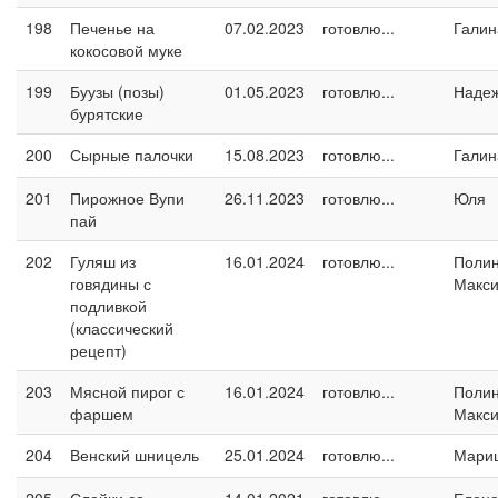
198
Печенье на
07.02.2023
готовлю...
Галин
кокосовой муке
199
Буузы (позы)
01.05.2023
готовлю...
Наде
бурятские
200
Сырные палочки
15.08.2023
готовлю...
Галин
201
Пирожное Вупи
26.11.2023
готовлю...
Юля
пай
202
Гуляш из
16.01.2024
готовлю...
Поли
говядины с
Макс
подливкой
(классический
рецепт)
203
Мясной пирог с
16.01.2024
готовлю...
Поли
фаршем
Макс
204
Венский шницель
25.01.2024
готовлю...
Мари