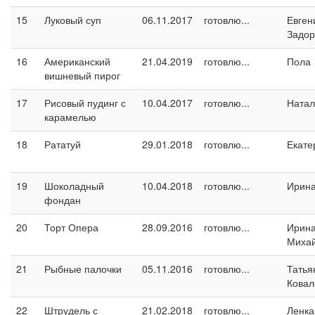
15
Луковый суп
06.11.2017
готовлю...
Евген
Задо
16
Американский
21.04.2019
готовлю...
Пола
вишневый пирог
17
Рисовый пудинг с
10.04.2017
готовлю...
Натал
карамелью
18
Рататуй
29.01.2018
готовлю...
Екате
19
Шоколадный
10.04.2018
готовлю...
Ирина
фондан
20
Торт Опера
28.09.2016
готовлю...
Ирин
Миха
21
Рыбные палочки
05.11.2016
готовлю...
Татья
Ковал
22
Штрудель с
21.02.2018
готовлю...
Ленка