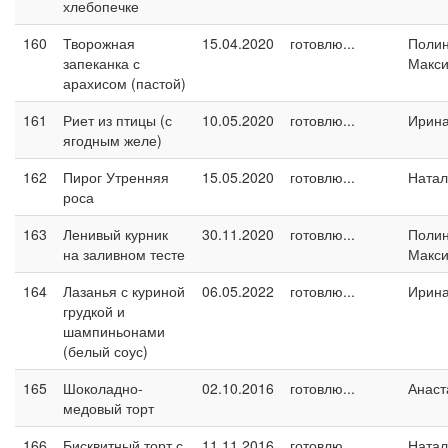
хлебопечке
160
Творожная
15.04.2020
готовлю...
Поли
запеканка с
Макс
арахисом (пастой)
161
Риет из птицы (с
10.05.2020
готовлю...
Ирин
ягодным желе)
162
Пирог Утренняя
15.05.2020
готовлю...
Натал
роса
163
Ленивый курник
30.11.2020
готовлю...
Поли
на заливном тесте
Макс
164
Лазанья с куриной
06.05.2022
готовлю...
Ирин
грудкой и
шампиньонами
(белый соус)
165
Шоколадно-
02.10.2016
готовлю...
Анаст
медовый торт
166
Бисквитный торт с
11.11.2016
готовлю...
Натал