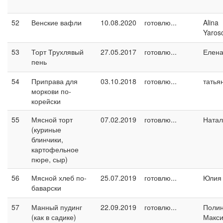
52
Венские вафли
10.08.2020
готовлю...
Alina
Yaros
53
Торт Трухлявый
27.05.2017
готовлю...
Елен
пень
54
Приправа для
03.10.2018
готовлю...
татья
моркови по-
корейски
55
Мясной торт
07.02.2019
готовлю...
Натал
(куриные
блинчики,
картофельное
пюре, сыр)
56
Мясной хлеб по-
25.07.2019
готовлю...
Юлия 
баварски
57
Манный пудинг
22.09.2019
готовлю...
Поли
(как в садике)
Макс