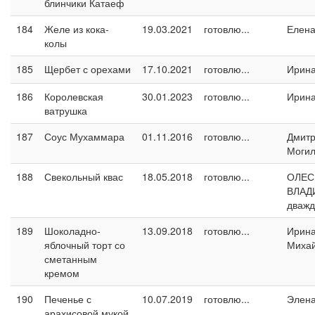
блинчики Катаеф
184
Желе из кока-
19.03.2021
готовлю...
Елен
колы
185
Щербет с орехами
17.10.2021
готовлю...
Ирин
186
Королевская
30.01.2023
готовлю...
Ирин
ватрушка
187
Соус Мухаммара
01.11.2016
готовлю...
Дмит
Могил
188
Свекольный квас
18.05.2018
готовлю...
ОЛЕС
ВЛАД
дваж
189
Шоколадно-
13.09.2018
готовлю...
Ирин
яблочный торт со
Миха
сметанным
кремом
190
Печенье с
10.07.2019
готовлю...
Элен
арахисовой мукой