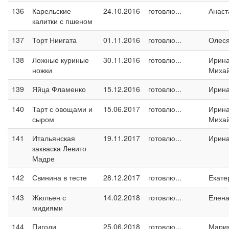
136
Карельские
24.10.2016
готовлю...
Анаст
калитки с пшеном
137
Торт Ниигата
01.11.2016
готовлю...
Олес
138
Ложные куриные
30.11.2016
готовлю...
Ирин
ножки
Миха
139
Яйца Фламенко
15.12.2016
готовлю...
Ирин
140
Тарт с овощами и
15.06.2017
готовлю...
Ирин
сыром
Миха
141
Итальянская
19.11.2017
готовлю...
Ирина
закваска Левито
Мадре
142
Свинина в тесте
28.12.2017
готовлю...
Екате
143
Жюльен с
14.02.2018
готовлю...
Елен
мидиями
144
Пигоди
25.06.2018
готовлю...
Мари