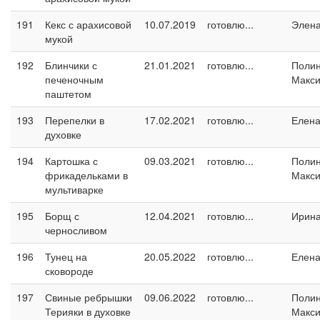
191
Кекс с арахисовой
10.07.2019
готовлю...
Элен
мукой
192
Блинчики с
21.01.2021
готовлю...
Поли
печеночным
Макс
паштетом
193
Перепелки в
17.02.2021
готовлю...
Елен
духовке
194
Картошка с
09.03.2021
готовлю...
Поли
фрикадельками в
Макс
мультиварке
195
Борщ с
12.04.2021
готовлю...
Ирин
черносливом
196
Тунец на
20.05.2022
готовлю...
Елен
сковороде
197
Свиные ребрышки
09.06.2022
готовлю...
Поли
Терияки в духовке
Макс