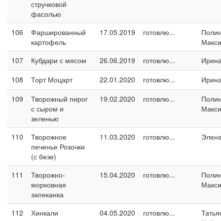
стручковой
фасолью
106
Фаршированный
17.05.2019
готовлю...
Поли
картофель
Макс
107
Кубдари с мясом
26.06.2019
готовлю...
Ирина
108
Торт Моцарт
22.01.2020
готовлю...
Ирина
109
Творожный пирог
19.02.2020
готовлю...
Поли
с сыром и
Макс
зеленью
110
Творожное
11.03.2020
готовлю...
Элен
печенье Розочки
(с безе)
111
Творожно-
15.04.2020
готовлю...
Поли
морковная
Макс
запеканка
112
Хинкали
04.05.2020
готовлю...
Татья