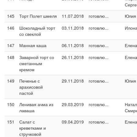
Серге
145
Торт Полет шмеля
11.07.2018
готовлю...
Юлия
146
Шоколадный торт
03.11.2018
готовлю...
Илон
со свеклой
147
Манная каша
06.11.2018
готовлю...
Елен
148
Заварной торт со
26.11.2018
готовлю...
Елен
сметанным
кремом
149
Печенье с
29.11.2018
готовлю...
Юлия
арахисовой
пастой
150
Ленивая ачма из
29.03.2019
готовлю...
Натал
лаваша
Смир
151
Салат с
09.04.2019
готовлю...
Елен
креветками и
стручковой