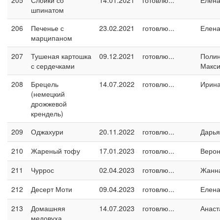
205
Слойки со
14.01.2021
готовлю...
Елен
шпинатом
206
Печенье с
23.02.2021
готовлю...
Елен
марципаном
207
Тушеная картошка
09.12.2021
готовлю...
Поли
с сердечками
Макс
208
Брецель
14.07.2022
готовлю...
Ирин
(немецкий
дрожжевой
крендель)
209
Оджахури
20.11.2022
готовлю...
Дарья
210
Жареный тофу
17.01.2023
готовлю...
Верон
211
Чуррос
02.04.2023
готовлю...
Жанн
212
Десерт Моти
09.04.2023
готовлю...
Елен
213
Домашняя
14.07.2023
готовлю...
Анаст
медовуха