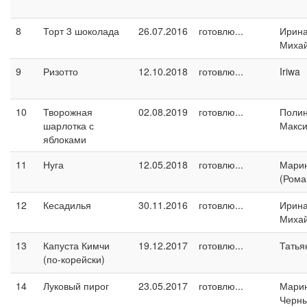
8
Торт 3 шоколада
26.07.2016
готовлю...
Ирин
Миха
9
Ризотто
12.10.2018
готовлю...
Iriwa
10
Творожная
02.08.2019
готовлю...
Поли
шарлотка с
Макс
яблоками
11
Нуга
12.05.2018
готовлю...
Марин
(Рома
12
Кесадилья
30.11.2016
готовлю...
Ирин
Миха
13
Капуста Кимчи
19.12.2017
готовлю...
Татья
(по-корейски)
14
Луковый пирог
23.05.2017
готовлю...
Мари
Черн