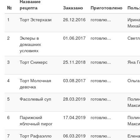
Название
№
рецепта
Заказано
Приготовлено
Поль
1
Торт Эстерхази
26.12.2016
готовлю...
Ирин
Миха
2
Эклеры в
01.06.2017
готовлю...
Светл
домашних
условиях
3
Торт Сникерс
25.11.2018
готовлю...
Яна Г
4
Торт Молочная
03.08.2017
готовлю...
Ольга
девочка
5
Фасолевый суп
28.03.2019
готовлю...
Поли
Макс
6
Парижский
17.04.2019
готовлю...
Поли
яблочный пирог
Макс
7
Торт Рафаэлло
06.03.2019
готовлю...
Елен