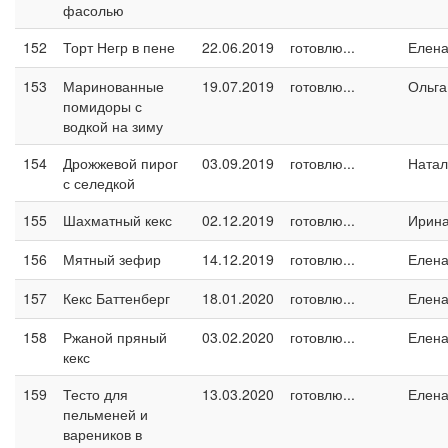
фасолью
152
Торт Негр в пене
22.06.2019
готовлю...
Елен
153
Маринованные
19.07.2019
готовлю...
Ольга
помидоры с
водкой на зиму
154
Дрожжевой пирог
03.09.2019
готовлю...
Натал
с селедкой
155
Шахматный кекс
02.12.2019
готовлю...
Ирин
156
Мятный зефир
14.12.2019
готовлю...
Елен
157
Кекс Баттенберг
18.01.2020
готовлю...
Елен
158
Ржаной пряный
03.02.2020
готовлю...
Елен
кекс
159
Тесто для
13.03.2020
готовлю...
Елен
пельменей и
вареников в