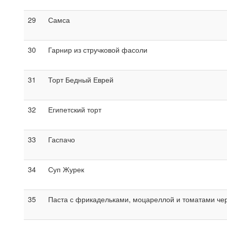
29
Самса
30
Гарнир из стручковой фасоли
31
Торт Бедный Еврей
32
Египетский торт
33
Гаспачо
34
Суп Журек
35
Паста с фрикадельками, моцареллой и томатами че