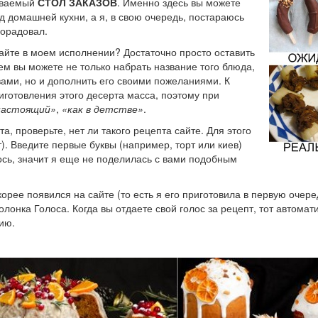
зываемый
СТОЛ ЗАКАЗОВ
. Именно здесь вы можете
д домашней кухни, а я, в свою очередь, постараюсь
порадовал.
айте в моем исполнении? Достаточно просто оставить
ем вы можете не только набрать название того блюда,
ами, но и дополнить его своими пожеланиями. К
иготовления этого десерта масса, поэтому при
настоящий»
,
«как в детстве»
.
а, проверьте, нет ли такого рецепта сайте. Для этого
). Введите первые буквы (например, торт или киев)
лось, значит я еще не поделилась с вами подобным
орее появился на сайте (то есть я его приготовила в первую очере
лонка Голоса. Когда вы отдаете свой голос за рецепт, тот автомат
ию.