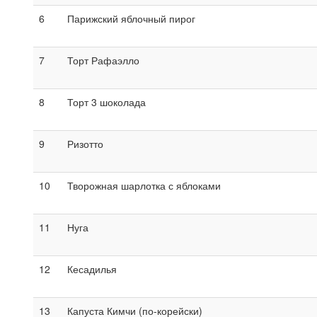
6
Парижский яблочный пирог
7
Торт Рафаэлло
8
Торт 3 шоколада
9
Ризотто
10
Творожная шарлотка с яблоками
11
Нуга
12
Кесадилья
13
Капуста Кимчи (по-корейски)