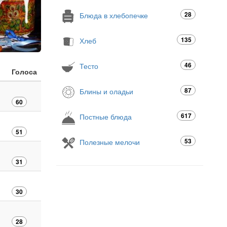
28
Блюда в хлебопечке
135
Хлеб
46
Тесто
Голоса
87
Блины и оладьи
60
617
Постные блюда
51
53
Полезные мелочи
31
30
28