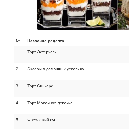
№
Название рецепта
1
Торт Эстерхази
2
Эклеры в домашних условиях
3
Торт Сникерс
4
Торт Молочная девочка
5
Фасолевый суп