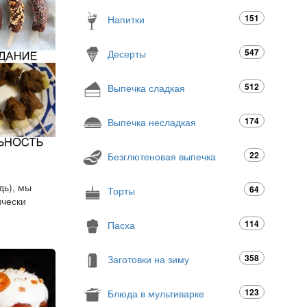
151
Напитки
547
Десерты
512
Выпечка сладкая
174
Выпечка несладкая
22
Безглютеновая выпечка
дь), мы
64
Торты
ически
114
Пасха
358
Заготовки на зиму
123
Блюда в мультиварке