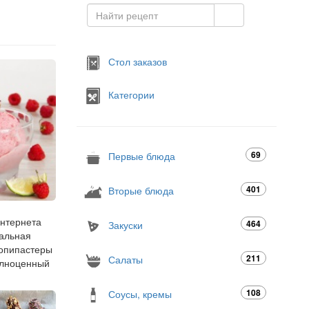
Стол заказов
Категории
69
Первые блюда
401
Вторые блюда
интернета
464
Закуски
еальная
копипастеры
211
Салаты
полноценный
108
Соусы, кремы