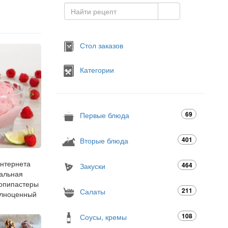
Стол заказов
Категории
69
Первые блюда
401
Вторые блюда
интернета
464
Закуски
еальная
копипастеры
211
Салаты
полноценный
108
Соусы, кремы