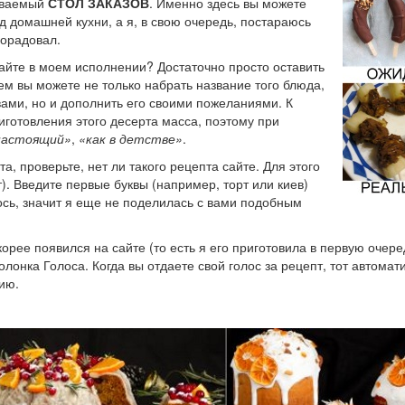
зываемый
СТОЛ ЗАКАЗОВ
. Именно здесь вы можете
д домашней кухни, а я, в свою очередь, постараюсь
порадовал.
айте в моем исполнении? Достаточно просто оставить
ем вы можете не только набрать название того блюда,
ами, но и дополнить его своими пожеланиями. К
иготовления этого десерта масса, поэтому при
настоящий»
,
«как в детстве»
.
а, проверьте, нет ли такого рецепта сайте. Для этого
). Введите первые буквы (например, торт или киев)
лось, значит я еще не поделилась с вами подобным
орее появился на сайте (то есть я его приготовила в первую очере
лонка Голоса. Когда вы отдаете свой голос за рецепт, тот автомат
ию.