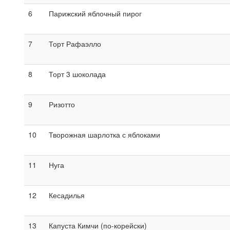
6
Парижский яблочный пирог
7
Торт Рафаэлло
8
Торт 3 шоколада
9
Ризотто
10
Творожная шарлотка с яблоками
11
Нуга
12
Кесадилья
13
Капуста Кимчи (по-корейски)