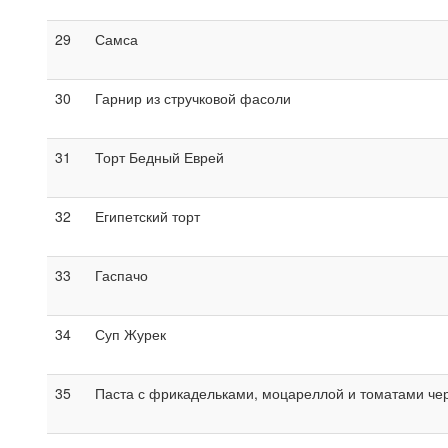
29
Самса
30
Гарнир из стручковой фасоли
31
Торт Бедный Еврей
32
Египетский торт
33
Гаспачо
34
Суп Журек
35
Паста с фрикадельками, моцареллой и томатами че