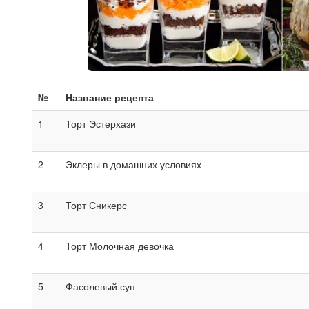
№
Название рецепта
1
Торт Эстерхази
2
Эклеры в домашних условиях
3
Торт Сникерс
4
Торт Молочная девочка
5
Фасолевый суп