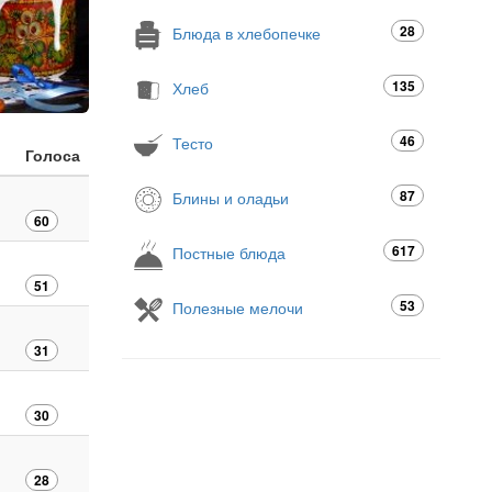
28
Блюда в хлебопечке
135
Хлеб
46
Тесто
Голоса
87
Блины и оладьи
60
617
Постные блюда
51
53
Полезные мелочи
31
30
28