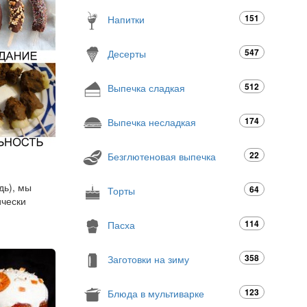
151
Напитки
547
Десерты
512
Выпечка сладкая
174
Выпечка несладкая
22
Безглютеновая выпечка
дь), мы
64
Торты
ически
114
Пасха
358
Заготовки на зиму
123
Блюда в мультиварке