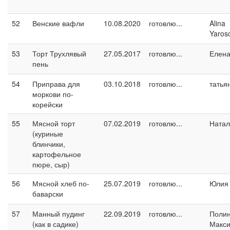
52
Венские вафли
10.08.2020
готовлю...
Alina
Yaros
53
Торт Трухлявый
27.05.2017
готовлю...
Елен
пень
54
Приправа для
03.10.2018
готовлю...
татья
моркови по-
корейски
55
Мясной торт
07.02.2019
готовлю...
Натал
(куриные
блинчики,
картофельное
пюре, сыр)
56
Мясной хлеб по-
25.07.2019
готовлю...
Юлия 
баварски
57
Манный пудинг
22.09.2019
готовлю...
Поли
(как в садике)
Макс