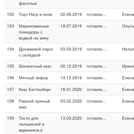
фасолью
152
Торт Негр в пене
22.06.2019
готовлю...
Елен
153
Маринованные
19.07.2019
готовлю...
Ольга
помидоры с
водкой на зиму
154
Дрожжевой пирог
03.09.2019
готовлю...
Натал
с селедкой
155
Шахматный кекс
02.12.2019
готовлю...
Ирин
156
Мятный зефир
14.12.2019
готовлю...
Елен
157
Кекс Баттенберг
18.01.2020
готовлю...
Елен
158
Ржаной пряный
03.02.2020
готовлю...
Елен
кекс
159
Тесто для
13.03.2020
готовлю...
Елен
пельменей и
вареников в