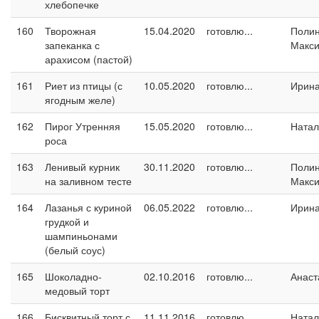
хлебопечке
160
Творожная
15.04.2020
готовлю...
Поли
запеканка с
Макс
арахисом (пастой)
161
Риет из птицы (с
10.05.2020
готовлю...
Ирин
ягодным желе)
162
Пирог Утренняя
15.05.2020
готовлю...
Натал
роса
163
Ленивый курник
30.11.2020
готовлю...
Поли
на заливном тесте
Макс
164
Лазанья с куриной
06.05.2022
готовлю...
Ирин
грудкой и
шампиньонами
(белый соус)
165
Шоколадно-
02.10.2016
готовлю...
Анаст
медовый торт
166
Бисквитный торт с
11.11.2016
готовлю...
Натал