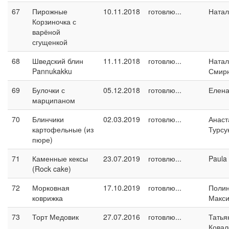
67
Пирожные
10.11.2018
готовлю...
Натал
Корзиночка с
варёной
сгущенкой
68
Шведский блин
11.11.2018
готовлю...
Натал
Pannukakku
Смир
69
Булочки с
05.12.2018
готовлю...
Елен
марципаном
70
Блинчики
02.03.2019
готовлю...
Анаст
картофельные (из
Турсу
пюре)
71
Каменные кексы
23.07.2019
готовлю...
Paula
(Rock cake)
72
Морковная
17.10.2019
готовлю...
Поли
коврижка
Макс
73
Торт Медовик
27.07.2016
готовлю...
Татья
Ковал