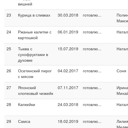
вишней
23
Курица в сливках
30.03.2018
готовлю...
Поли
Макс
24
Ржаные калитки с
06.01.2019
готовлю...
Натал
картошкой
25
Тыква с
15.07.2019
готовлю...
Натал
сухофруктами в
духовке
26
Осетинский пирог
04.02.2017
готовлю...
Соня
с мясом
27
Японский
07.11.2017
готовлю...
Ирин
хлопковый чизкейк
Миха
28
Капкейки
24.03.2018
готовлю...
Натал
29
Самса
18.02.2019
готовлю...
Лили
Медв