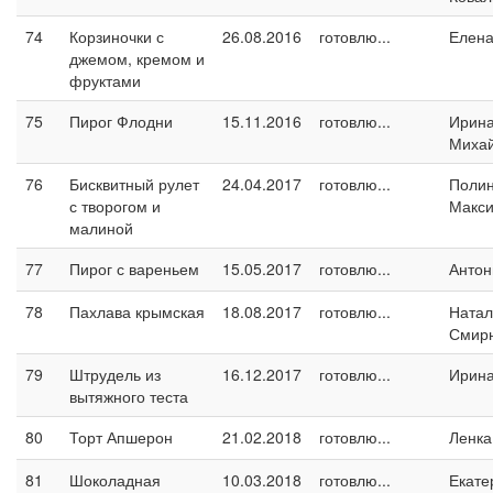
74
Корзиночки с
26.08.2016
готовлю...
Елен
джемом, кремом и
фруктами
75
Пирог Флодни
15.11.2016
готовлю...
Ирин
Миха
76
Бисквитный рулет
24.04.2017
готовлю...
Поли
с творогом и
Макс
малиной
77
Пирог с вареньем
15.05.2017
готовлю...
Антон
78
Пахлава крымская
18.08.2017
готовлю...
Натал
Смир
79
Штрудель из
16.12.2017
готовлю...
Ирин
вытяжного теста
80
Торт Апшерон
21.02.2018
готовлю...
Ленка
81
Шоколадная
10.03.2018
готовлю...
Екате