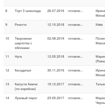
8
Торт 3 шоколада
26.07.2016
готовлю...
Ирин
Миха
9
Ризотто
12.10.2018
готовлю...
Iriwa
10
Творожная
02.08.2019
готовлю...
Поли
шарлотка с
Макс
яблоками
11
Нуга
12.05.2018
готовлю...
Марин
(Рома
12
Кесадилья
30.11.2016
готовлю...
Ирин
Миха
13
Капуста Кимчи
19.12.2017
готовлю...
Татья
(по-корейски)
14
Луковый пирог
23.05.2017
готовлю...
Мари
Черн