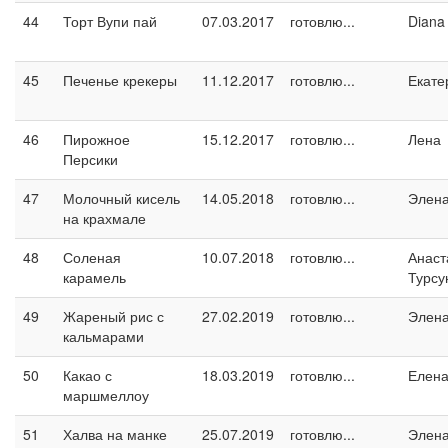
44
Торт Вупи пай
07.03.2017
готовлю...
Diana
45
Печенье крекеры
11.12.2017
готовлю...
Екате
46
Пирожное
15.12.2017
готовлю...
Лена
Персики
47
Молочный кисель
14.05.2018
готовлю...
Элен
на крахмале
48
Соленая
10.07.2018
готовлю...
Анаст
карамель
Турсу
49
Жареный рис с
27.02.2019
готовлю...
Элен
кальмарами
50
Какао с
18.03.2019
готовлю...
Елен
маршмеллоу
51
Халва на манке
25.07.2019
готовлю...
Элен