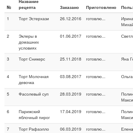
Название
№
рецепта
Заказано
Приготовлено
Поль
1
Торт Эстерхази
26.12.2016
готовлю...
Ирин
Миха
2
Эклеры в
01.06.2017
готовлю...
Светл
домашних
условиях
3
Торт Сникерс
25.11.2018
готовлю...
Яна Г
4
Торт Молочная
03.08.2017
готовлю...
Ольга
девочка
5
Фасолевый суп
28.03.2019
готовлю...
Поли
Макс
6
Парижский
17.04.2019
готовлю...
Поли
яблочный пирог
Макс
7
Торт Рафаэлло
06.03.2019
готовлю...
Елен