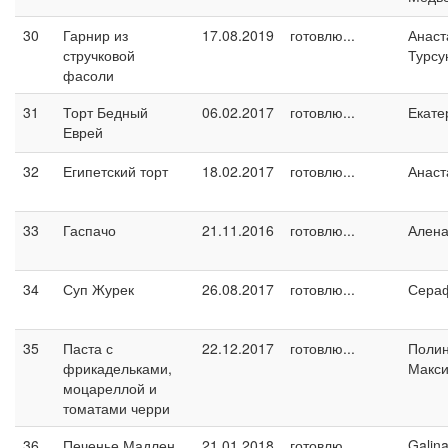
30
Гарнир из
17.08.2019
готовлю...
Анаст
стручковой
Турсу
фасоли
31
Торт Бедный
06.02.2017
готовлю...
Екате
Еврей
32
Египетский торт
18.02.2017
готовлю...
Анаст
33
Гаспачо
21.11.2016
готовлю...
Ален
34
Суп Журек
26.08.2017
готовлю...
Сера
35
Паста с
22.12.2017
готовлю...
Поли
фрикадельками,
Макс
моцареллой и
томатами черри
36
Печенье Мадлен
21.01.2018
готовлю...
Galin