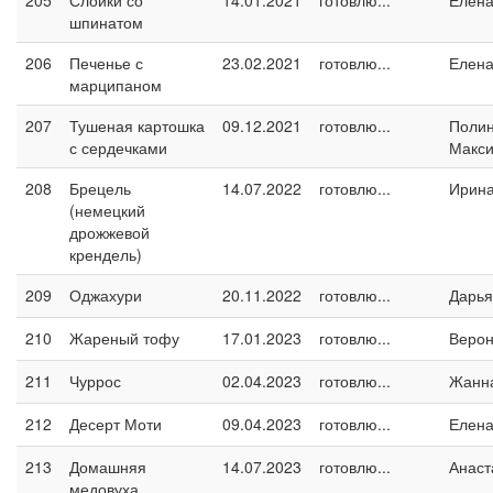
205
Слойки со
14.01.2021
готовлю...
Елен
шпинатом
206
Печенье с
23.02.2021
готовлю...
Елен
марципаном
207
Тушеная картошка
09.12.2021
готовлю...
Поли
с сердечками
Макс
208
Брецель
14.07.2022
готовлю...
Ирин
(немецкий
дрожжевой
крендель)
209
Оджахури
20.11.2022
готовлю...
Дарья
210
Жареный тофу
17.01.2023
готовлю...
Верон
211
Чуррос
02.04.2023
готовлю...
Жанн
212
Десерт Моти
09.04.2023
готовлю...
Елен
213
Домашняя
14.07.2023
готовлю...
Анаст
медовуха