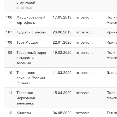
стручковой
фасолью
106
Фаршированный
17.05.2019
готовлю...
Поли
картофель
Макс
107
Кубдари с мясом
26.06.2019
готовлю...
Ирина
108
Торт Моцарт
22.01.2020
готовлю...
Ирина
109
Творожный пирог
19.02.2020
готовлю...
Поли
с сыром и
Макс
зеленью
110
Творожное
11.03.2020
готовлю...
Элен
печенье Розочки
(с безе)
111
Творожно-
15.04.2020
готовлю...
Поли
морковная
Макс
запеканка
112
Хинкали
04.05.2020
готовлю...
Татья