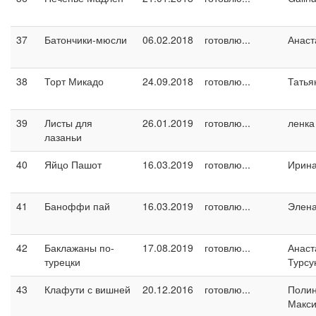
37
Батончики-мюсли
06.02.2018
готовлю...
Анаст
38
Торт Микадо
24.09.2018
готовлю...
Татья
39
Листы для
26.01.2019
готовлю...
ленка
лазаньи
40
Яйцо Пашот
16.03.2019
готовлю...
Ирин
41
Баноффи пай
16.03.2019
готовлю...
Элен
42
Баклажаны по-
17.08.2019
готовлю...
Анаст
турецки
Турсу
43
Клафути с вишней
20.12.2016
готовлю...
Поли
Макс