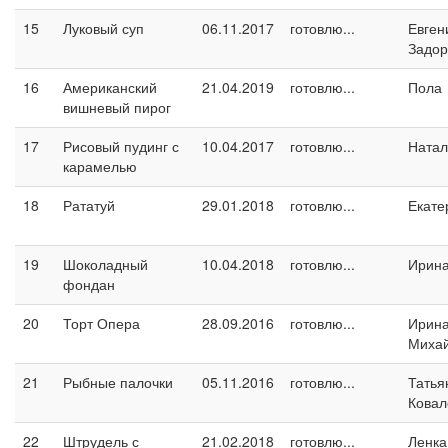
15
Луковый суп
06.11.2017
готовлю...
Евген
Задо
16
Американский
21.04.2019
готовлю...
Пола
вишневый пирог
17
Рисовый пудинг с
10.04.2017
готовлю...
Натал
карамелью
18
Рататуй
29.01.2018
готовлю...
Екате
19
Шоколадный
10.04.2018
готовлю...
Ирина
фондан
20
Торт Опера
28.09.2016
готовлю...
Ирин
Миха
21
Рыбные палочки
05.11.2016
готовлю...
Татья
Ковал
22
Штрудель с
21.02.2018
готовлю...
Ленка