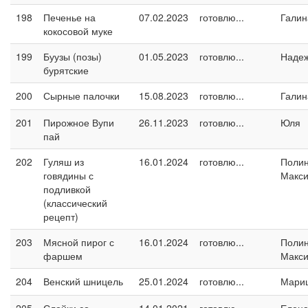
198
Печенье на
07.02.2023
готовлю...
Галин
кокосовой муке
199
Буузы (позы)
01.05.2023
готовлю...
Наде
бурятские
200
Сырные палочки
15.08.2023
готовлю...
Галин
201
Пирожное Вупи
26.11.2023
готовлю...
Юля
пай
202
Гуляш из
16.01.2024
готовлю...
Поли
говядины с
Макс
подливкой
(классический
рецепт)
203
Мясной пирог с
16.01.2024
готовлю...
Поли
фаршем
Макс
204
Венский шницель
25.01.2024
готовлю...
Мари