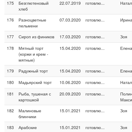
175
Безглютеновый
22.07.2019
готовлю...
Натал
хлеб
176
Разноцветные
07.03.2020
готовлю...
Ирина
пельмени
177
Сироп из фиников
17.03.2020
готовлю...
Зоя
178
Мятный торт
15.04.2020
готовлю...
Елен
(коржи и крем -
мятные)
179
Радужный торт
15.04.2020
готовлю...
Елен
180
Мадьярский торт
10.06.2020
готовлю...
Натал
181
Рыба, тушеная с
20.09.2020
готовлю...
Поли
картошкой
Макс
182
Малиновые
15.01.2021
готовлю...
Зоя
блинчики
183
Арабские
15.01.2021
готовлю...
Зоя