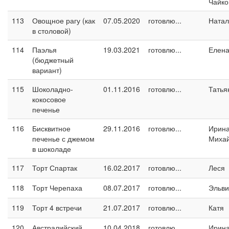
Чайко
113
Овощное рагу (как
07.05.2020
готовлю...
Натал
в столовой)
114
Паэлья
19.03.2021
готовлю...
Елен
(бюджетный
вариант)
115
Шоколадно-
01.11.2016
готовлю...
Татья
кокосовое
печенье
116
Бисквитное
29.11.2016
готовлю...
Ирин
печенье с джемом
Миха
в шоколаде
117
Торт Спартак
16.02.2017
готовлю...
Леся
118
Торт Черепаха
08.07.2017
готовлю...
Эльви
119
Торт 4 встречи
21.07.2017
готовлю...
Катя
120
Австралийский
10.04.2018
готовлю...
Ирина