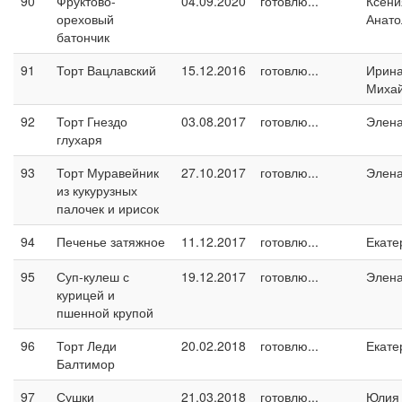
90
Фруктово-
04.09.2020
готовлю...
Ксени
ореховый
Анато
батончик
91
Торт Вацлавский
15.12.2016
готовлю...
Ирин
Миха
92
Торт Гнездо
03.08.2017
готовлю...
Элен
глухаря
93
Торт Муравейник
27.10.2017
готовлю...
Элен
из кукурузных
палочек и ирисок
94
Печенье затяжное
11.12.2017
готовлю...
Екате
95
Суп-кулеш с
19.12.2017
готовлю...
Элен
курицей и
пшенной крупой
96
Торт Леди
20.02.2018
готовлю...
Екате
Балтимор
97
Сушки
21.03.2018
готовлю...
Юлия