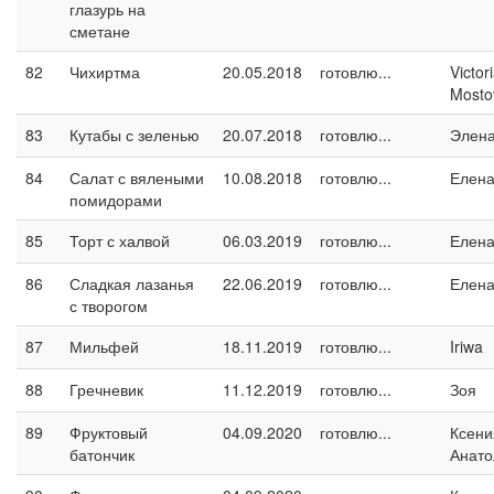
глазурь на
сметане
82
Чихиртма
20.05.2018
готовлю...
Victor
Mosto
83
Кутабы с зеленью
20.07.2018
готовлю...
Элен
84
Салат с вялеными
10.08.2018
готовлю...
Елен
помидорами
85
Торт с халвой
06.03.2019
готовлю...
Елен
86
Сладкая лазанья
22.06.2019
готовлю...
Елен
с творогом
87
Мильфей
18.11.2019
готовлю...
Iriwa
88
Гречневик
11.12.2019
готовлю...
Зоя
89
Фруктовый
04.09.2020
готовлю...
Ксени
батончик
Анато