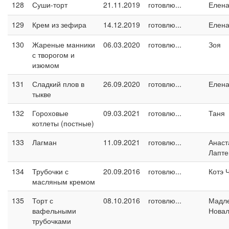
128
Суши-торт
21.11.2019
готовлю...
Елен
129
Крем из зефира
14.12.2019
готовлю...
Елен
130
Жареные манники
06.03.2020
готовлю...
Зоя
с творогом и
изюмом
131
Сладкий плов в
26.09.2020
готовлю...
Елен
тыкве
132
Гороховые
09.03.2021
готовлю...
Таня
котлеты (постные)
133
Лагман
11.09.2021
готовлю...
Анаст
Лапте
134
Трубочки с
20.09.2016
готовлю...
Котэ 
масляным кремом
135
Торт с
08.10.2016
готовлю...
Мадл
вафельными
Новал
трубочками