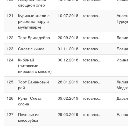
овощной хлеб
121
Куриные кнели с
10.07.2018
готовлю...
Анаст
рисом на пару в
Турсу
мультиварке
122
Торт Бригадейро
20.09.2018
готовлю...
Ларис
123
Салат с киноа
01.11.2018
готовлю...
Елен
124
Кибинай
06.12.2018
готовлю...
Ирин
(литовские
пирожки с мясом)
125
Торт Банановый
28.01.2019
готовлю...
Лили
рай
Медв
126
Рулет Слеза
09.02.2019
готовлю...
Дарья
слона
127
Печенье из
29.03.2019
готовлю...
Елен
мясорубки