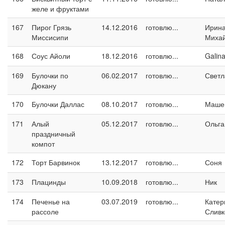
желе и фруктами
167
Пирог Грязь
14.12.2016
готовлю...
Ирин
Миссисипи
Миха
168
Соус Айоли
18.12.2016
готовлю...
Galin
169
Булочки по
06.02.2017
готовлю...
Светл
Дюкану
170
Булочки Даллас
08.10.2017
готовлю...
Маше
171
Алый
05.12.2017
готовлю...
Ольга
праздничный
компот
172
Торт Барвинок
13.12.2017
готовлю...
Соня
173
Плацинды
10.09.2018
готовлю...
Ник
174
Печенье на
03.07.2019
готовлю...
Катер
рассоле
Сливк