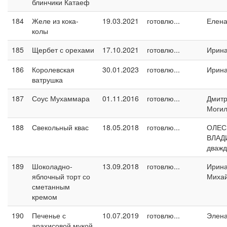
блинчики Катаеф
184
Желе из кока-
19.03.2021
готовлю...
Елен
колы
185
Щербет с орехами
17.10.2021
готовлю...
Ирин
186
Королевская
30.01.2023
готовлю...
Ирин
ватрушка
187
Соус Мухаммара
01.11.2016
готовлю...
Дмит
Могил
188
Свекольный квас
18.05.2018
готовлю...
ОЛЕС
ВЛАД
дваж
189
Шоколадно-
13.09.2018
готовлю...
Ирин
яблочный торт со
Миха
сметанным
кремом
190
Печенье с
10.07.2019
готовлю...
Элен
арахисовой мукой