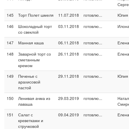
Серге
145
Торт Полет шмеля
11.07.2018
готовлю...
Юлия
146
Шоколадный торт
03.11.2018
готовлю...
Илон
со свеклой
147
Манная каша
06.11.2018
готовлю...
Елен
148
Заварной торт со
26.11.2018
готовлю...
Елен
сметанным
кремом
149
Печенье с
29.11.2018
готовлю...
Юлия
арахисовой
пастой
150
Ленивая ачма из
29.03.2019
готовлю...
Натал
лаваша
Смир
151
Салат с
09.04.2019
готовлю...
Елен
креветками и
стручковой