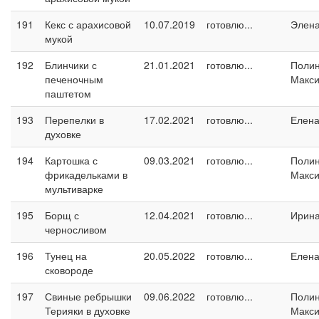
191
Кекс с арахисовой
10.07.2019
готовлю...
Элен
мукой
192
Блинчики с
21.01.2021
готовлю...
Поли
печеночным
Макс
паштетом
193
Перепелки в
17.02.2021
готовлю...
Елен
духовке
194
Картошка с
09.03.2021
готовлю...
Поли
фрикадельками в
Макс
мультиварке
195
Борщ с
12.04.2021
готовлю...
Ирин
черносливом
196
Тунец на
20.05.2022
готовлю...
Елен
сковороде
197
Свиные ребрышки
09.06.2022
готовлю...
Поли
Терияки в духовке
Макс