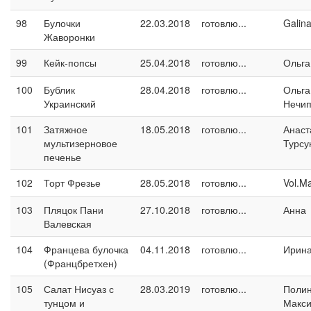
98
Булочки
22.03.2018
готовлю...
Galin
Жаворонки
99
Кейк-попсы
25.04.2018
готовлю...
Ольга
100
Бублик
28.04.2018
готовлю...
Ольга
Украинский
Нечип
101
Затяжное
18.05.2018
готовлю...
Анаст
мультизерновое
Турсу
печенье
102
Торт Фрезье
28.05.2018
готовлю...
Vol.M
103
Пляцок Пани
27.10.2018
готовлю...
Анна
Валевская
104
Францева булочка
04.11.2018
готовлю...
Ирина
(Францбретхен)
105
Салат Нисуаз с
28.03.2019
готовлю...
Поли
тунцом и
Макс