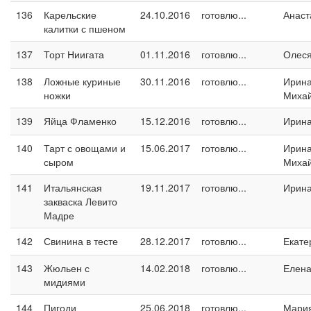
136
Карельские
24.10.2016
готовлю...
Анаст
калитки с пшеном
137
Торт Ниигата
01.11.2016
готовлю...
Олес
138
Ложные куриные
30.11.2016
готовлю...
Ирин
ножки
Миха
139
Яйца Фламенко
15.12.2016
готовлю...
Ирин
140
Тарт с овощами и
15.06.2017
готовлю...
Ирин
сыром
Миха
141
Итальянская
19.11.2017
готовлю...
Ирина
закваска Левито
Мадре
142
Свинина в тесте
28.12.2017
готовлю...
Екате
143
Жюльен с
14.02.2018
готовлю...
Елен
мидиями
144
Пигоди
25.06.2018
готовлю...
Мари