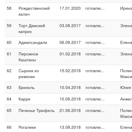
58
Рождественский
17.01.2020
готовлю...
Ирина
калач
59
Торт Дамский
03.08.2017
готовлю...
Элен
каприз
60
Аджапсандали
06.09.2017
готовлю...
Елен
61
Пирожное
01.02.2018
готовлю...
Элен
Каштаны
62
Сырник из
15.02.2018
готовлю...
Поли
ряженки
Макс
63
Бризоль
10.04.2018
готовлю...
Юлия
64
Карри
10.06.2018
готовлю...
Анжел
65
Печенье Трюфель
21.06.2018
готовлю...
Поли
Макс
66
Рогалики
13.08.2018
готовлю...
Елен