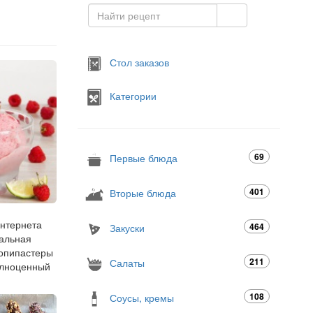
Стол заказов
Категории
69
Первые блюда
401
Вторые блюда
интернета
464
Закуски
еальная
копипастеры
211
Салаты
полноценный
108
Соусы, кремы