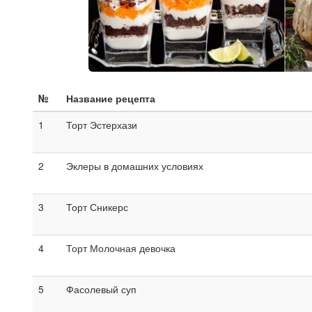
№
Название рецепта
1
Торт Эстерхази
2
Эклеры в домашних условиях
3
Торт Сникерс
4
Торт Молочная девочка
5
Фасолевый суп