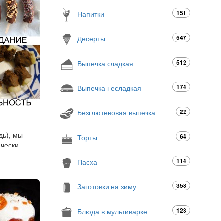
151
Напитки
547
Десерты
512
Выпечка сладкая
174
Выпечка несладкая
22
Безглютеновая выпечка
дь), мы
64
Торты
ически
114
Пасха
358
Заготовки на зиму
123
Блюда в мультиварке