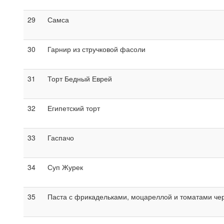
29
Самса
30
Гарнир из стручковой фасоли
31
Торт Бедный Еврей
32
Египетский торт
33
Гаспачо
34
Суп Журек
35
Паста с фрикадельками, моцареллой и томатами че