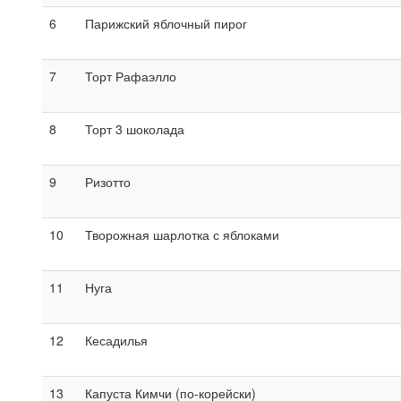
6
Парижский яблочный пирог
7
Торт Рафаэлло
8
Торт 3 шоколада
9
Ризотто
10
Творожная шарлотка с яблоками
11
Нуга
12
Кесадилья
13
Капуста Кимчи (по-корейски)