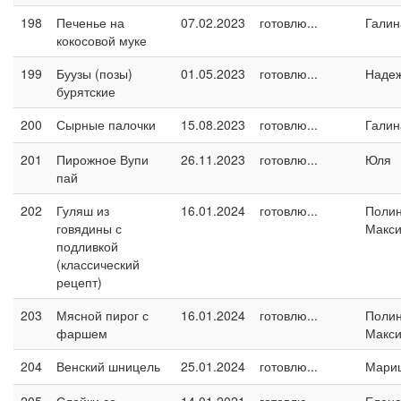
198
Печенье на
07.02.2023
готовлю...
Галин
кокосовой муке
199
Буузы (позы)
01.05.2023
готовлю...
Наде
бурятские
200
Сырные палочки
15.08.2023
готовлю...
Галин
201
Пирожное Вупи
26.11.2023
готовлю...
Юля
пай
202
Гуляш из
16.01.2024
готовлю...
Поли
говядины с
Макс
подливкой
(классический
рецепт)
203
Мясной пирог с
16.01.2024
готовлю...
Поли
фаршем
Макс
204
Венский шницель
25.01.2024
готовлю...
Мари