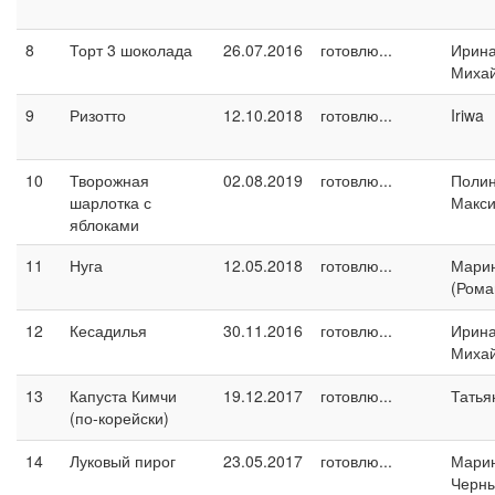
8
Торт 3 шоколада
26.07.2016
готовлю...
Ирин
Миха
9
Ризотто
12.10.2018
готовлю...
Iriwa
10
Творожная
02.08.2019
готовлю...
Поли
шарлотка с
Макс
яблоками
11
Нуга
12.05.2018
готовлю...
Марин
(Рома
12
Кесадилья
30.11.2016
готовлю...
Ирин
Миха
13
Капуста Кимчи
19.12.2017
готовлю...
Татья
(по-корейски)
14
Луковый пирог
23.05.2017
готовлю...
Мари
Черн