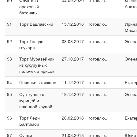
90
Фруктово-
04.09.2020
готовлю...
Ксени
ореховый
Анато
батончик
91
Торт Вацлавский
15.12.2016
готовлю...
Ирин
Миха
92
Торт Гнездо
03.08.2017
готовлю...
Элен
глухаря
93
Торт Муравейник
27.10.2017
готовлю...
Элен
из кукурузных
палочек и ирисок
94
Печенье затяжное
11.12.2017
готовлю...
Екате
95
Суп-кулеш с
19.12.2017
готовлю...
Элен
курицей и
пшенной крупой
96
Торт Леди
20.02.2018
готовлю...
Екате
Балтимор
97
Сушки
21.03.2018
готовлю...
Юлия