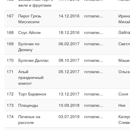
желе и фруктами
167
Пирог Грязь
14.12.2016
готовлю...
Ирин
Миссисипи
Миха
168
Соус Айоли
18.12.2016
готовлю...
Galin
169
Булочки по
06.02.2017
готовлю...
Светл
Дюкану
170
Булочки Даллас
08.10.2017
готовлю...
Маше
171
Алый
05.12.2017
готовлю...
Ольга
праздничный
компот
172
Торт Барвинок
13.12.2017
готовлю...
Соня
173
Плацинды
10.09.2018
готовлю...
Ник
174
Печенье на
03.07.2019
готовлю...
Катер
рассоле
Сливк