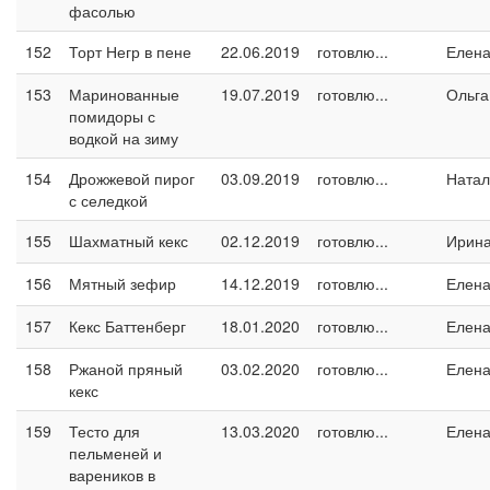
фасолью
152
Торт Негр в пене
22.06.2019
готовлю...
Елен
153
Маринованные
19.07.2019
готовлю...
Ольга
помидоры с
водкой на зиму
154
Дрожжевой пирог
03.09.2019
готовлю...
Натал
с селедкой
155
Шахматный кекс
02.12.2019
готовлю...
Ирин
156
Мятный зефир
14.12.2019
готовлю...
Елен
157
Кекс Баттенберг
18.01.2020
готовлю...
Елен
158
Ржаной пряный
03.02.2020
готовлю...
Елен
кекс
159
Тесто для
13.03.2020
готовлю...
Елен
пельменей и
вареников в