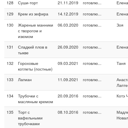
128
Суши-торт
21.11.2019
готовлю...
Елен
129
Крем из зефира
14.12.2019
готовлю...
Елен
130
Жареные манники
06.03.2020
готовлю...
Зоя
с творогом и
изюмом
131
Сладкий плов в
26.09.2020
готовлю...
Елен
тыкве
132
Гороховые
09.03.2021
готовлю...
Таня
котлеты (постные)
133
Лагман
11.09.2021
готовлю...
Анаст
Лапте
134
Трубочки с
20.09.2016
готовлю...
Котэ 
масляным кремом
135
Торт с
08.10.2016
готовлю...
Мадл
вафельными
Новал
трубочками