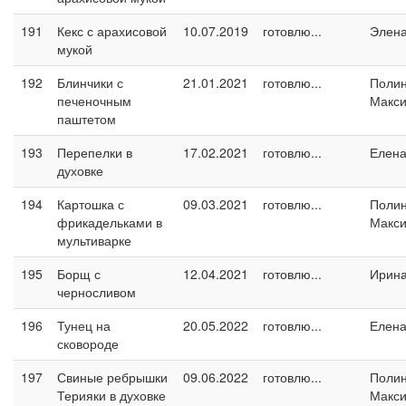
191
Кекс с арахисовой
10.07.2019
готовлю...
Элен
мукой
192
Блинчики с
21.01.2021
готовлю...
Поли
печеночным
Макс
паштетом
193
Перепелки в
17.02.2021
готовлю...
Елен
духовке
194
Картошка с
09.03.2021
готовлю...
Поли
фрикадельками в
Макс
мультиварке
195
Борщ с
12.04.2021
готовлю...
Ирин
черносливом
196
Тунец на
20.05.2022
готовлю...
Елен
сковороде
197
Свиные ребрышки
09.06.2022
готовлю...
Поли
Терияки в духовке
Макс