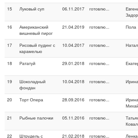
15
Луковый суп
06.11.2017
готовлю...
Евген
Задо
16
Американский
21.04.2019
готовлю...
Пола
вишневый пирог
17
Рисовый пудинг с
10.04.2017
готовлю...
Натал
карамелью
18
Рататуй
29.01.2018
готовлю...
Екате
19
Шоколадный
10.04.2018
готовлю...
Ирина
фондан
20
Торт Опера
28.09.2016
готовлю...
Ирин
Миха
21
Рыбные палочки
05.11.2016
готовлю...
Татья
Ковал
22
Штрудель с
21.02.2018
готовлю...
Ленка