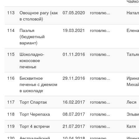
Чайко
113
Овощное рагу (как
07.05.2020
готовлю...
Натал
в столовой)
114
Паэлья
19.03.2021
готовлю...
Елен
(бюджетный
вариант)
115
Шоколадно-
01.11.2016
готовлю...
Татья
кокосовое
печенье
116
Бисквитное
29.11.2016
готовлю...
Ирин
печенье с джемом
Миха
в шоколаде
117
Торт Спартак
16.02.2017
готовлю...
Леся
118
Торт Черепаха
08.07.2017
готовлю...
Эльви
119
Торт 4 встречи
21.07.2017
готовлю...
Катя
120
Австралийский
10.04.2018
готовлю...
Ирина