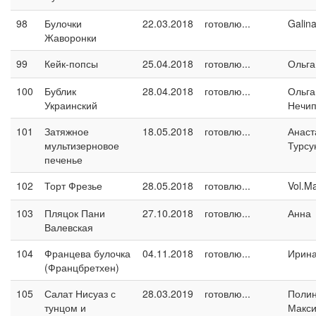
98
Булочки
22.03.2018
готовлю...
Galin
Жаворонки
99
Кейк-попсы
25.04.2018
готовлю...
Ольга
100
Бублик
28.04.2018
готовлю...
Ольга
Украинский
Нечип
101
Затяжное
18.05.2018
готовлю...
Анаст
мультизерновое
Турсу
печенье
102
Торт Фрезье
28.05.2018
готовлю...
Vol.M
103
Пляцок Пани
27.10.2018
готовлю...
Анна
Валевская
104
Францева булочка
04.11.2018
готовлю...
Ирина
(Францбретхен)
105
Салат Нисуаз с
28.03.2019
готовлю...
Поли
тунцом и
Макс