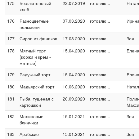
175
Безглютеновый
22.07.2019
готовлю...
Натал
хлеб
176
Разноцветные
07.03.2020
готовлю...
Ирина
пельмени
177
Сироп из фиников
17.03.2020
готовлю...
Зоя
178
Мятный торт
15.04.2020
готовлю...
Елен
(коржи и крем -
мятные)
179
Радужный торт
15.04.2020
готовлю...
Елен
180
Мадьярский торт
10.06.2020
готовлю...
Натал
181
Рыба, тушеная с
20.09.2020
готовлю...
Поли
картошкой
Макс
182
Малиновые
15.01.2021
готовлю...
Зоя
блинчики
183
Арабские
15.01.2021
готовлю...
Зоя