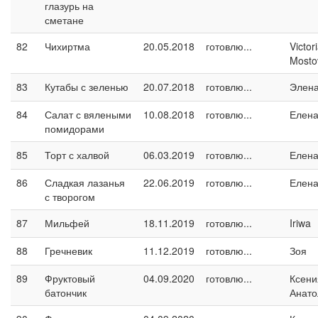
глазурь на
сметане
82
Чихиртма
20.05.2018
готовлю...
Victor
Mosto
83
Кутабы с зеленью
20.07.2018
готовлю...
Элен
84
Салат с вялеными
10.08.2018
готовлю...
Елен
помидорами
85
Торт с халвой
06.03.2019
готовлю...
Елен
86
Сладкая лазанья
22.06.2019
готовлю...
Елен
с творогом
87
Мильфей
18.11.2019
готовлю...
Iriwa
88
Гречневик
11.12.2019
готовлю...
Зоя
89
Фруктовый
04.09.2020
готовлю...
Ксени
батончик
Анато