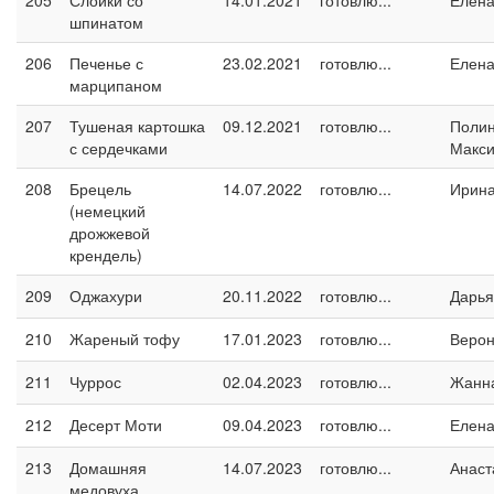
205
Слойки со
14.01.2021
готовлю...
Елен
шпинатом
206
Печенье с
23.02.2021
готовлю...
Елен
марципаном
207
Тушеная картошка
09.12.2021
готовлю...
Поли
с сердечками
Макс
208
Брецель
14.07.2022
готовлю...
Ирин
(немецкий
дрожжевой
крендель)
209
Оджахури
20.11.2022
готовлю...
Дарья
210
Жареный тофу
17.01.2023
готовлю...
Верон
211
Чуррос
02.04.2023
готовлю...
Жанн
212
Десерт Моти
09.04.2023
готовлю...
Елен
213
Домашняя
14.07.2023
готовлю...
Анаст
медовуха