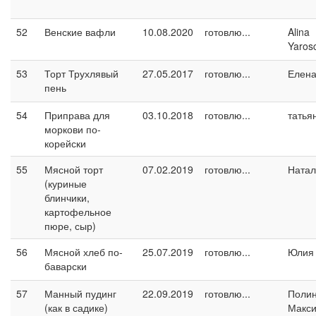
52
Венские вафли
10.08.2020
готовлю...
Alina
Yaros
53
Торт Трухлявый
27.05.2017
готовлю...
Елен
пень
54
Приправа для
03.10.2018
готовлю...
татья
моркови по-
корейски
55
Мясной торт
07.02.2019
готовлю...
Натал
(куриные
блинчики,
картофельное
пюре, сыр)
56
Мясной хлеб по-
25.07.2019
готовлю...
Юлия 
баварски
57
Манный пудинг
22.09.2019
готовлю...
Поли
(как в садике)
Макс