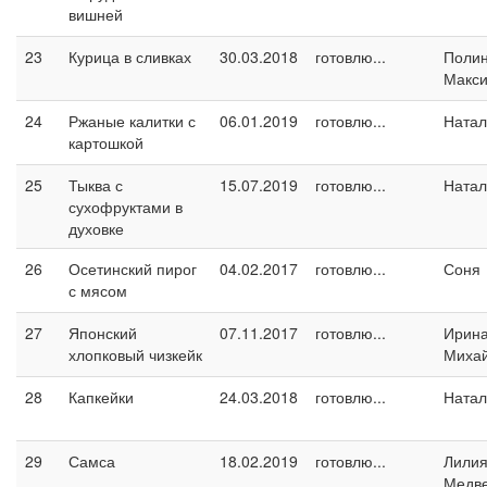
вишней
23
Курица в сливках
30.03.2018
готовлю...
Поли
Макс
24
Ржаные калитки с
06.01.2019
готовлю...
Натал
картошкой
25
Тыква с
15.07.2019
готовлю...
Натал
сухофруктами в
духовке
26
Осетинский пирог
04.02.2017
готовлю...
Соня
с мясом
27
Японский
07.11.2017
готовлю...
Ирин
хлопковый чизкейк
Миха
28
Капкейки
24.03.2018
готовлю...
Натал
29
Самса
18.02.2019
готовлю...
Лили
Медв