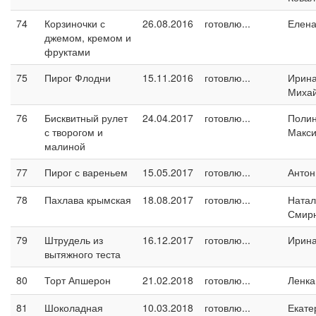
74
Корзиночки с
26.08.2016
готовлю...
Елен
джемом, кремом и
фруктами
75
Пирог Флодни
15.11.2016
готовлю...
Ирин
Миха
76
Бисквитный рулет
24.04.2017
готовлю...
Поли
с творогом и
Макс
малиной
77
Пирог с вареньем
15.05.2017
готовлю...
Антон
78
Пахлава крымская
18.08.2017
готовлю...
Натал
Смир
79
Штрудель из
16.12.2017
готовлю...
Ирин
вытяжного теста
80
Торт Апшерон
21.02.2018
готовлю...
Ленка
81
Шоколадная
10.03.2018
готовлю...
Екате