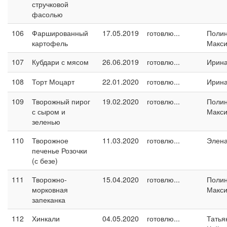
стручковой
фасолью
106
Фаршированный
17.05.2019
готовлю...
Поли
картофель
Макс
107
Кубдари с мясом
26.06.2019
готовлю...
Ирина
108
Торт Моцарт
22.01.2020
готовлю...
Ирина
109
Творожный пирог
19.02.2020
готовлю...
Поли
с сыром и
Макс
зеленью
110
Творожное
11.03.2020
готовлю...
Элен
печенье Розочки
(с безе)
111
Творожно-
15.04.2020
готовлю...
Поли
морковная
Макс
запеканка
112
Хинкали
04.05.2020
готовлю...
Татья