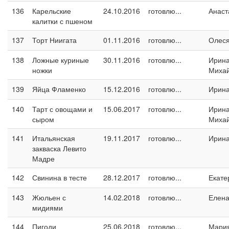
136
Карельские
24.10.2016
готовлю...
Анаст
калитки с пшеном
137
Торт Ниигата
01.11.2016
готовлю...
Олес
138
Ложные куриные
30.11.2016
готовлю...
Ирин
ножки
Миха
139
Яйца Фламенко
15.12.2016
готовлю...
Ирин
140
Тарт с овощами и
15.06.2017
готовлю...
Ирин
сыром
Миха
141
Итальянская
19.11.2017
готовлю...
Ирина
закваска Левито
Мадре
142
Свинина в тесте
28.12.2017
готовлю...
Екате
143
Жюльен с
14.02.2018
готовлю...
Елен
мидиями
144
Пигоди
25.06.2018
готовлю...
Мари