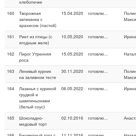
хлебопечке
160
Творожная
15.04.2020
готовлю...
Поли
запеканка с
Макс
арахисом (пастой)
161
Риет из птицы (с
10.05.2020
готовлю...
Ирин
ягодным желе)
162
Пирог Утренняя
15.05.2020
готовлю...
Натал
роса
163
Ленивый курник
30.11.2020
готовлю...
Поли
на заливном тесте
Макс
164
Лазанья с куриной
06.05.2022
готовлю...
Ирин
грудкой и
шампиньонами
(белый соус)
165
Шоколадно-
02.10.2016
готовлю...
Анаст
медовый торт
166
Бисквитный торт с
11.11.2016
готовлю...
Натал