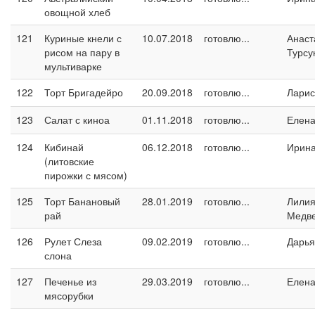
овощной хлеб
121
Куриные кнели с
10.07.2018
готовлю...
Анаст
рисом на пару в
Турсу
мультиварке
122
Торт Бригадейро
20.09.2018
готовлю...
Ларис
123
Салат с киноа
01.11.2018
готовлю...
Елен
124
Кибинай
06.12.2018
готовлю...
Ирин
(литовские
пирожки с мясом)
125
Торт Банановый
28.01.2019
готовлю...
Лили
рай
Медв
126
Рулет Слеза
09.02.2019
готовлю...
Дарья
слона
127
Печенье из
29.03.2019
готовлю...
Елен
мясорубки