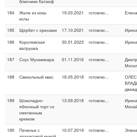
блинчики Катаеф
184
Желе из кока-
19.03.2021
готовлю...
Елен
колы
185
Щербет с орехами
17.10.2021
готовлю...
Ирин
186
Королевская
30.01.2023
готовлю...
Ирин
ватрушка
187
Соус Мухаммара
01.11.2016
готовлю...
Дмит
Могил
188
Свекольный квас
18.05.2018
готовлю...
ОЛЕС
ВЛАД
дваж
189
Шоколадно-
13.09.2018
готовлю...
Ирин
яблочный торт со
Миха
сметанным
кремом
190
Печенье с
10.07.2019
готовлю...
Элен
арахисовой мукой