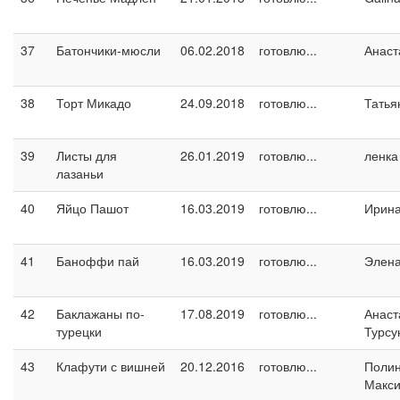
37
Батончики-мюсли
06.02.2018
готовлю...
Анаст
38
Торт Микадо
24.09.2018
готовлю...
Татья
39
Листы для
26.01.2019
готовлю...
ленка
лазаньи
40
Яйцо Пашот
16.03.2019
готовлю...
Ирин
41
Баноффи пай
16.03.2019
готовлю...
Элен
42
Баклажаны по-
17.08.2019
готовлю...
Анаст
турецки
Турсу
43
Клафути с вишней
20.12.2016
готовлю...
Поли
Макс