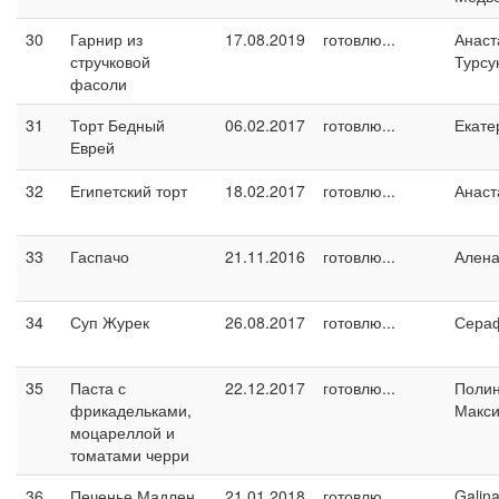
30
Гарнир из
17.08.2019
готовлю...
Анаст
стручковой
Турсу
фасоли
31
Торт Бедный
06.02.2017
готовлю...
Екате
Еврей
32
Египетский торт
18.02.2017
готовлю...
Анаст
33
Гаспачо
21.11.2016
готовлю...
Ален
34
Суп Журек
26.08.2017
готовлю...
Сера
35
Паста с
22.12.2017
готовлю...
Поли
фрикадельками,
Макс
моцареллой и
томатами черри
36
Печенье Мадлен
21.01.2018
готовлю...
Galin