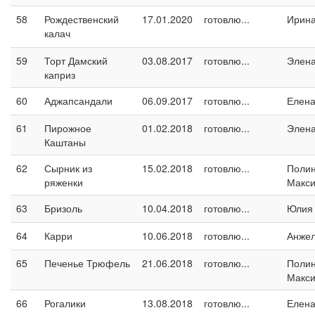
58
Рождественский
17.01.2020
готовлю...
Ирина
калач
59
Торт Дамский
03.08.2017
готовлю...
Элен
каприз
60
Аджапсандали
06.09.2017
готовлю...
Елен
61
Пирожное
01.02.2018
готовлю...
Элен
Каштаны
62
Сырник из
15.02.2018
готовлю...
Поли
ряженки
Макс
63
Бризоль
10.04.2018
готовлю...
Юлия
64
Карри
10.06.2018
готовлю...
Анжел
65
Печенье Трюфель
21.06.2018
готовлю...
Поли
Макс
66
Рогалики
13.08.2018
готовлю...
Елен