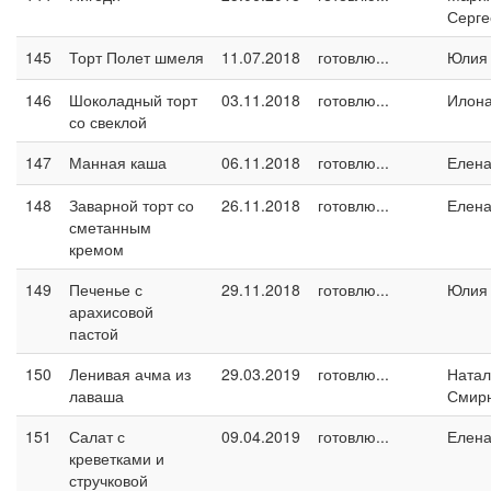
Серге
145
Торт Полет шмеля
11.07.2018
готовлю...
Юлия
146
Шоколадный торт
03.11.2018
готовлю...
Илон
со свеклой
147
Манная каша
06.11.2018
готовлю...
Елен
148
Заварной торт со
26.11.2018
готовлю...
Елен
сметанным
кремом
149
Печенье с
29.11.2018
готовлю...
Юлия
арахисовой
пастой
150
Ленивая ачма из
29.03.2019
готовлю...
Натал
лаваша
Смир
151
Салат с
09.04.2019
готовлю...
Елен
креветками и
стручковой