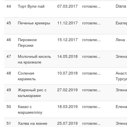
44
Торт Вупи пай
07.03.2017
готовлю...
Diana
45
Печенье крекеры
11.12.2017
готовлю...
Екате
46
Пирожное
15.12.2017
готовлю...
Лена
Персики
47
Молочный кисель
14.05.2018
готовлю...
Элен
на крахмале
48
Соленая
10.07.2018
готовлю...
Анаст
карамель
Турсу
49
Жареный рис с
27.02.2019
готовлю...
Элен
кальмарами
50
Какао с
18.03.2019
готовлю...
Елен
маршмеллоу
51
Халва на манке
25.07.2019
готовлю...
Элен