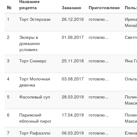
Название
№
рецепта
Заказано
Приготовлено
Поль
1
Торт Эстерхази
26.12.2016
готовлю...
Ирин
Миха
2
Эклеры в
01.06.2017
готовлю...
Светл
домашних
условиях
3
Торт Сникерс
25.11.2018
готовлю...
Яна Г
4
Торт Молочная
03.08.2017
готовлю...
Ольга
девочка
5
Фасолевый суп
28.03.2019
готовлю...
Поли
Макс
6
Парижский
17.04.2019
готовлю...
Поли
яблочный пирог
Макс
7
Торт Рафаэлло
06.03.2019
готовлю...
Елен