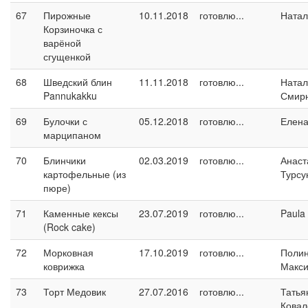
67
Пирожные
10.11.2018
готовлю...
Натал
Корзиночка с
варёной
сгущенкой
68
Шведский блин
11.11.2018
готовлю...
Натал
Pannukakku
Смир
69
Булочки с
05.12.2018
готовлю...
Елен
марципаном
70
Блинчики
02.03.2019
готовлю...
Анаст
картофельные (из
Турсу
пюре)
71
Каменные кексы
23.07.2019
готовлю...
Paula
(Rock cake)
72
Морковная
17.10.2019
готовлю...
Поли
коврижка
Макс
73
Торт Медовик
27.07.2016
готовлю...
Татья
Ковал