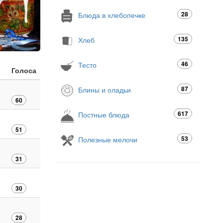
28
Блюда в хлебопечке
135
Хлеб
46
Тесто
Голоса
87
Блины и оладьи
60
617
Постные блюда
51
53
Полезные мелочи
31
30
28