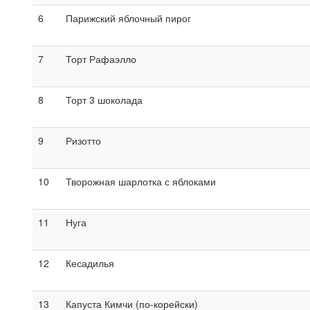
6
Парижский яблочный пирог
7
Торт Рафаэлло
8
Торт 3 шоколада
9
Ризотто
10
Творожная шарлотка с яблоками
11
Нуга
12
Кесадилья
13
Капуста Кимчи (по-корейски)