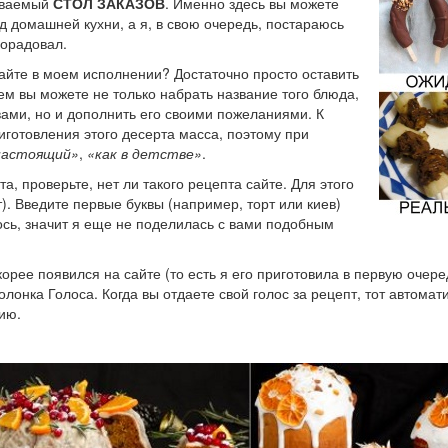
зываемый
СТОЛ ЗАКАЗОВ
. Именно здесь вы можете
д домашней кухни, а я, в свою очередь, постараюсь
порадовал.
айте в моем исполнении? Достаточно просто оставить
ем вы можете не только набрать название того блюда,
ами, но и дополнить его своими пожеланиями. К
иготовления этого десерта масса, поэтому при
настоящий»
,
«как в детстве»
.
а, проверьте, нет ли такого рецепта сайте. Для этого
). Введите первые буквы (например, торт или киев)
лось, значит я еще не поделилась с вами подобным
орее появился на сайте (то есть я его приготовила в первую очере
лонка Голоса. Когда вы отдаете свой голос за рецепт, тот автомат
ию.