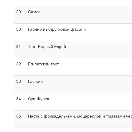
29
Самса
30
Гарнир из стручковой фасоли
31
Торт Бедный Еврей
32
Египетский торт
33
Гаспачо
34
Суп Журек
35
Паста с фрикадельками, моцареллой и томатами че