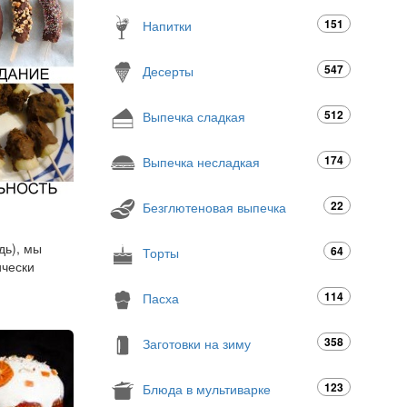
151
Напитки
547
Десерты
512
Выпечка сладкая
174
Выпечка несладкая
22
Безглютеновая выпечка
дь), мы
64
Торты
ически
114
Пасха
358
Заготовки на зиму
123
Блюда в мультиварке