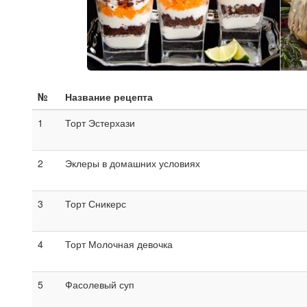
№
Название рецепта
1
Торт Эстерхази
2
Эклеры в домашних условиях
3
Торт Сникерс
4
Торт Молочная девочка
5
Фасолевый суп