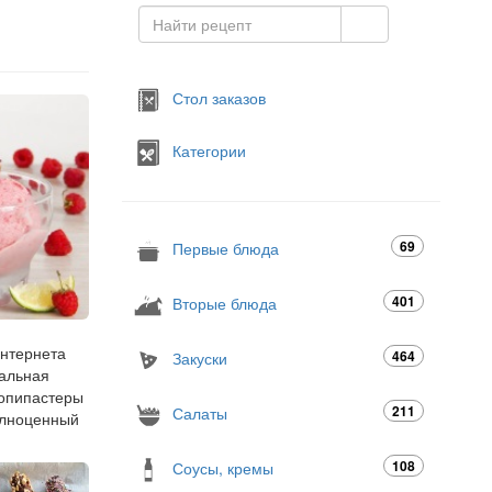
Стол заказов
Категории
69
Первые блюда
401
Вторые блюда
интернета
464
Закуски
еальная
копипастеры
211
Салаты
полноценный
108
Соусы, кремы