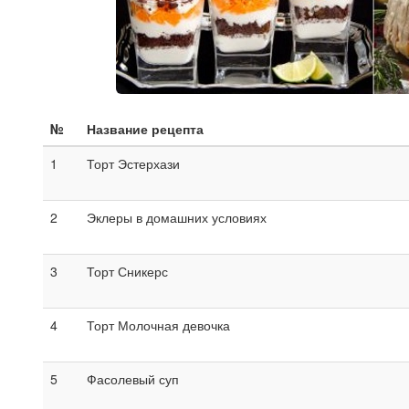
№
Название рецепта
1
Торт Эстерхази
2
Эклеры в домашних условиях
3
Торт Сникерс
4
Торт Молочная девочка
5
Фасолевый суп