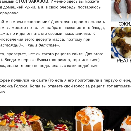
зываемый
СТОЛ ЗАКАЗОВ
. Именно здесь вы можете
д домашней кухни, а я, в свою очередь, постараюсь
порадовал.
айте в моем исполнении? Достаточно просто оставить
ем вы можете не только набрать название того блюда,
ами, но и дополнить его своими пожеланиями. К
иготовления этого десерта масса, поэтому при
настоящий»
,
«как в детстве»
.
а, проверьте, нет ли такого рецепта сайте. Для этого
). Введите первые буквы (например, торт или киев)
лось, значит я еще не поделилась с вами подобным
орее появился на сайте (то есть я его приготовила в первую очере
лонка Голоса. Когда вы отдаете свой голос за рецепт, тот автомат
ию.