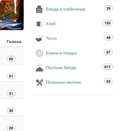
28
Блюда в хлебопечке
135
Хлеб
46
Тесто
Голоса
87
Блины и оладьи
60
617
Постные блюда
51
53
Полезные мелочи
31
30
28