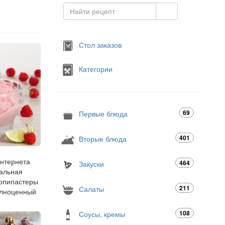
Стол заказов
Категории
69
Первые блюда
401
Вторые блюда
интернета
464
Закуски
еальная
копипастеры
211
Салаты
полноценный
108
Соусы, кремы