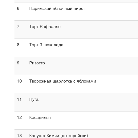
6
Парижский яблочный пирог
7
Торт Рафаэлло
8
Торт 3 шоколада
9
Ризотто
10
Творожная шарлотка с яблоками
11
Нуга
12
Кесадилья
13
Капуста Кимчи (по-корейски)