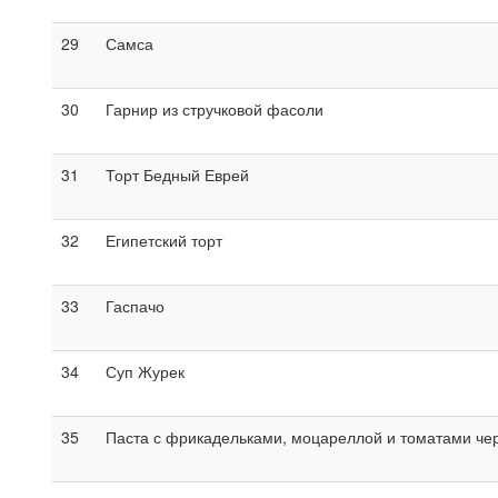
29
Самса
30
Гарнир из стручковой фасоли
31
Торт Бедный Еврей
32
Египетский торт
33
Гаспачо
34
Суп Журек
35
Паста с фрикадельками, моцареллой и томатами че