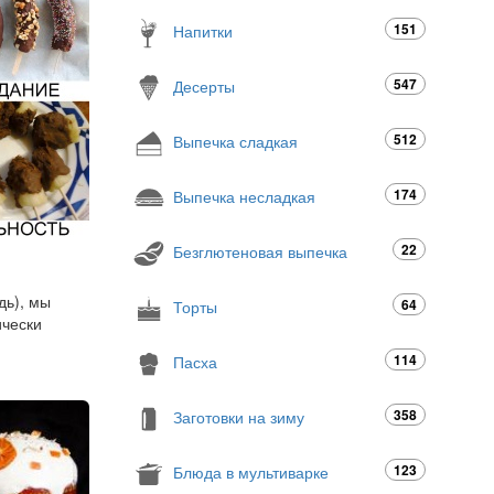
151
Напитки
547
Десерты
512
Выпечка сладкая
174
Выпечка несладкая
22
Безглютеновая выпечка
дь), мы
64
Торты
ически
114
Пасха
358
Заготовки на зиму
123
Блюда в мультиварке