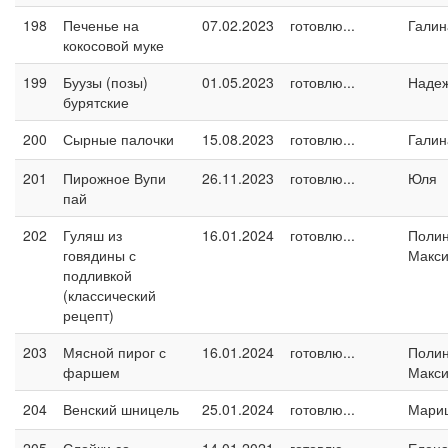
198
Печенье на
07.02.2023
готовлю...
Галин
кокосовой муке
199
Буузы (позы)
01.05.2023
готовлю...
Наде
бурятские
200
Сырные палочки
15.08.2023
готовлю...
Галин
201
Пирожное Вупи
26.11.2023
готовлю...
Юля
пай
202
Гуляш из
16.01.2024
готовлю...
Поли
говядины с
Макс
подливкой
(классический
рецепт)
203
Мясной пирог с
16.01.2024
готовлю...
Поли
фаршем
Макс
204
Венский шницель
25.01.2024
готовлю...
Мари