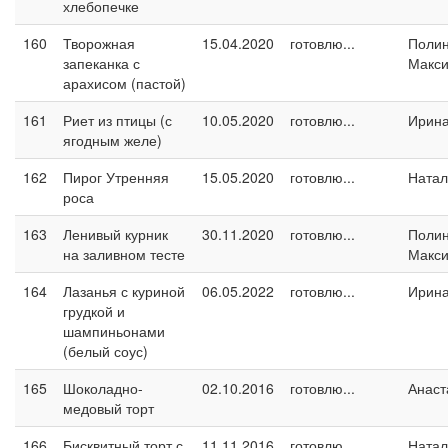
хлебопечке
160
Творожная
15.04.2020
готовлю...
Поли
запеканка с
Макс
арахисом (пастой)
161
Риет из птицы (с
10.05.2020
готовлю...
Ирин
ягодным желе)
162
Пирог Утренняя
15.05.2020
готовлю...
Натал
роса
163
Ленивый курник
30.11.2020
готовлю...
Поли
на заливном тесте
Макс
164
Лазанья с куриной
06.05.2022
готовлю...
Ирин
грудкой и
шампиньонами
(белый соус)
165
Шоколадно-
02.10.2016
готовлю...
Анаст
медовый торт
166
Бисквитный торт с
11.11.2016
готовлю...
Натал