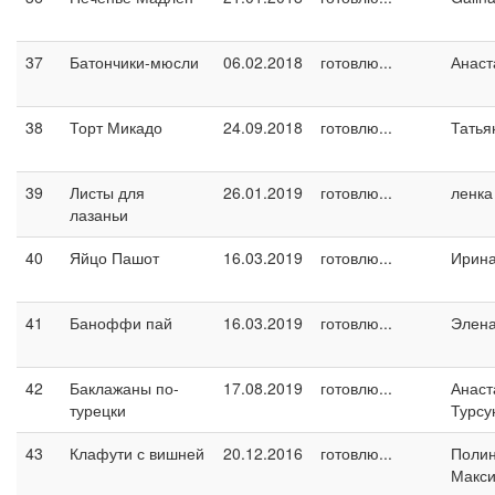
37
Батончики-мюсли
06.02.2018
готовлю...
Анаст
38
Торт Микадо
24.09.2018
готовлю...
Татья
39
Листы для
26.01.2019
готовлю...
ленка
лазаньи
40
Яйцо Пашот
16.03.2019
готовлю...
Ирин
41
Баноффи пай
16.03.2019
готовлю...
Элен
42
Баклажаны по-
17.08.2019
готовлю...
Анаст
турецки
Турсу
43
Клафути с вишней
20.12.2016
готовлю...
Поли
Макс