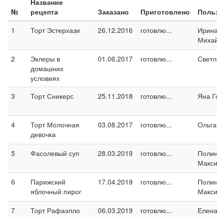
Название
№
рецепта
Заказано
Приготовлено
Поль
1
Торт Эстерхази
26.12.2016
готовлю...
Ирин
Миха
2
Эклеры в
01.06.2017
готовлю...
Светл
домашних
условиях
3
Торт Сникерс
25.11.2018
готовлю...
Яна Г
4
Торт Молочная
03.08.2017
готовлю...
Ольга
девочка
5
Фасолевый суп
28.03.2019
готовлю...
Поли
Макс
6
Парижский
17.04.2019
готовлю...
Поли
яблочный пирог
Макс
7
Торт Рафаэлло
06.03.2019
готовлю...
Елен