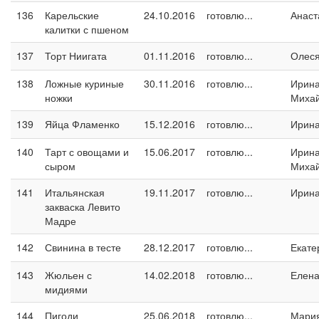
136
Карельские
24.10.2016
готовлю...
Анаст
калитки с пшеном
137
Торт Ниигата
01.11.2016
готовлю...
Олес
138
Ложные куриные
30.11.2016
готовлю...
Ирин
ножки
Миха
139
Яйца Фламенко
15.12.2016
готовлю...
Ирин
140
Тарт с овощами и
15.06.2017
готовлю...
Ирин
сыром
Миха
141
Итальянская
19.11.2017
готовлю...
Ирина
закваска Левито
Мадре
142
Свинина в тесте
28.12.2017
готовлю...
Екате
143
Жюльен с
14.02.2018
готовлю...
Елен
мидиями
144
Пигоди
25.06.2018
готовлю...
Мари