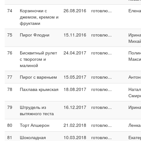
74
Корзиночки с
26.08.2016
готовлю...
Елен
джемом, кремом и
фруктами
75
Пирог Флодни
15.11.2016
готовлю...
Ирин
Миха
76
Бисквитный рулет
24.04.2017
готовлю...
Поли
с творогом и
Макс
малиной
77
Пирог с вареньем
15.05.2017
готовлю...
Антон
78
Пахлава крымская
18.08.2017
готовлю...
Натал
Смир
79
Штрудель из
16.12.2017
готовлю...
Ирин
вытяжного теста
80
Торт Апшерон
21.02.2018
готовлю...
Ленка
81
Шоколадная
10.03.2018
готовлю...
Екате