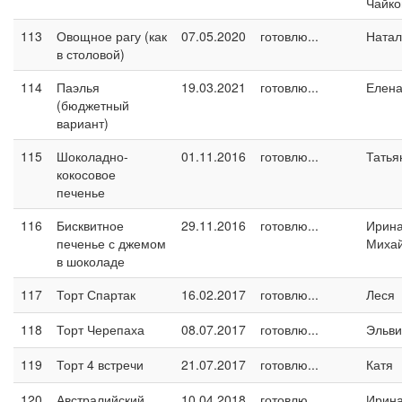
Чайко
113
Овощное рагу (как
07.05.2020
готовлю...
Натал
в столовой)
114
Паэлья
19.03.2021
готовлю...
Елен
(бюджетный
вариант)
115
Шоколадно-
01.11.2016
готовлю...
Татья
кокосовое
печенье
116
Бисквитное
29.11.2016
готовлю...
Ирин
печенье с джемом
Миха
в шоколаде
117
Торт Спартак
16.02.2017
готовлю...
Леся
118
Торт Черепаха
08.07.2017
готовлю...
Эльви
119
Торт 4 встречи
21.07.2017
готовлю...
Катя
120
Австралийский
10.04.2018
готовлю...
Ирина