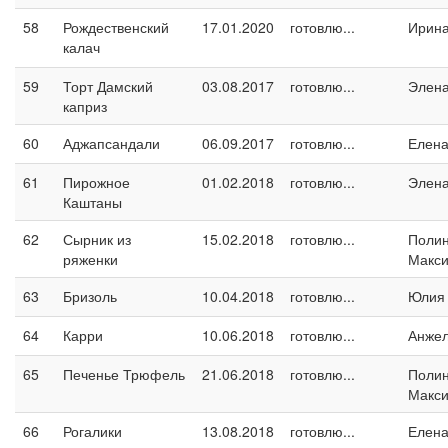
58
Рождественский
17.01.2020
готовлю...
Ирина
калач
59
Торт Дамский
03.08.2017
готовлю...
Элен
каприз
60
Аджапсандали
06.09.2017
готовлю...
Елен
61
Пирожное
01.02.2018
готовлю...
Элен
Каштаны
62
Сырник из
15.02.2018
готовлю...
Поли
ряженки
Макс
63
Бризоль
10.04.2018
готовлю...
Юлия
64
Карри
10.06.2018
готовлю...
Анжел
65
Печенье Трюфель
21.06.2018
готовлю...
Поли
Макс
66
Рогалики
13.08.2018
готовлю...
Елен