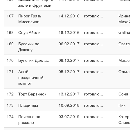
желе и фруктами
167
Пирог Грязь
14.12.2016
готовлю...
Ирин
Миссисипи
Миха
168
Соус Айоли
18.12.2016
готовлю...
Galin
169
Булочки по
06.02.2017
готовлю...
Светл
Дюкану
170
Булочки Даллас
08.10.2017
готовлю...
Маше
171
Алый
05.12.2017
готовлю...
Ольга
праздничный
компот
172
Торт Барвинок
13.12.2017
готовлю...
Соня
173
Плацинды
10.09.2018
готовлю...
Ник
174
Печенье на
03.07.2019
готовлю...
Катер
рассоле
Сливк