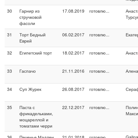
30
Гарнир из
17.08.2019
готовлю...
Анаст
стручковой
Турсу
фасоли
31
Торт Бедный
06.02.2017
готовлю...
Екате
Еврей
32
Египетский торт
18.02.2017
готовлю...
Анаст
33
Гаспачо
21.11.2016
готовлю...
Ален
34
Суп Журек
26.08.2017
готовлю...
Сера
35
Паста с
22.12.2017
готовлю...
Поли
фрикадельками,
Макс
моцареллой и
томатами черри
36
Печенье Мадлен
21.01.2018
готовлю...
Galin