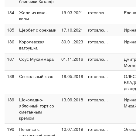
блинчики Катаеф
184
Желе из кока-
19.03.2021
готовлю...
Елен
колы
185
Щербет с орехами
17.10.2021
готовлю...
Ирин
186
Королевская
30.01.2023
готовлю...
Ирин
ватрушка
187
Соус Мухаммара
01.11.2016
готовлю...
Дмит
Могил
188
Свекольный квас
18.05.2018
готовлю...
ОЛЕС
ВЛАД
дваж
189
Шоколадно-
13.09.2018
готовлю...
Ирин
яблочный торт со
Миха
сметанным
кремом
190
Печенье с
10.07.2019
готовлю...
Элен
арахисовой мукой