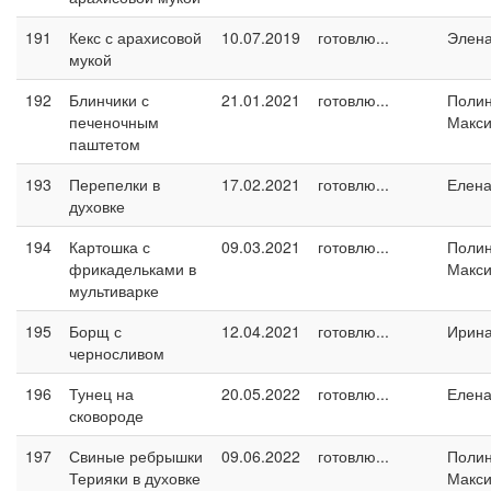
191
Кекс с арахисовой
10.07.2019
готовлю...
Элен
мукой
192
Блинчики с
21.01.2021
готовлю...
Поли
печеночным
Макс
паштетом
193
Перепелки в
17.02.2021
готовлю...
Елен
духовке
194
Картошка с
09.03.2021
готовлю...
Поли
фрикадельками в
Макс
мультиварке
195
Борщ с
12.04.2021
готовлю...
Ирин
черносливом
196
Тунец на
20.05.2022
готовлю...
Елен
сковороде
197
Свиные ребрышки
09.06.2022
готовлю...
Поли
Терияки в духовке
Макс