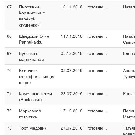
67
Пирожные
10.11.2018
готовлю...
Натал
Корзиночка с
варёной
сгущенкой
68
Шведский блин
11.11.2018
готовлю...
Натал
Pannukakku
Смир
69
Булочки с
05.12.2018
готовлю...
Елен
марципаном
70
Блинчики
02.03.2019
готовлю...
Анаст
картофельные (из
Турсу
пюре)
71
Каменные кексы
23.07.2019
готовлю...
Paula
(Rock cake)
72
Морковная
17.10.2019
готовлю...
Поли
коврижка
Макс
73
Торт Медовик
27.07.2016
готовлю...
Татья
Ковал