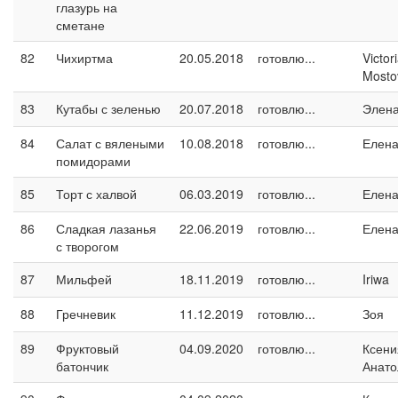
глазурь на
сметане
82
Чихиртма
20.05.2018
готовлю...
Victor
Mosto
83
Кутабы с зеленью
20.07.2018
готовлю...
Элен
84
Салат с вялеными
10.08.2018
готовлю...
Елен
помидорами
85
Торт с халвой
06.03.2019
готовлю...
Елен
86
Сладкая лазанья
22.06.2019
готовлю...
Елен
с творогом
87
Мильфей
18.11.2019
готовлю...
Iriwa
88
Гречневик
11.12.2019
готовлю...
Зоя
89
Фруктовый
04.09.2020
готовлю...
Ксени
батончик
Анато