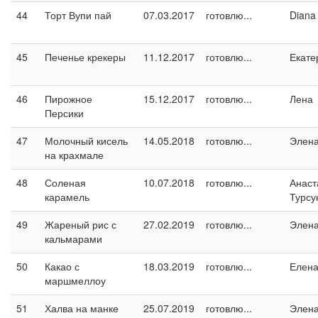
44
Торт Вупи пай
07.03.2017
готовлю...
Diana
45
Печенье крекеры
11.12.2017
готовлю...
Екате
46
Пирожное
15.12.2017
готовлю...
Лена
Персики
47
Молочный кисель
14.05.2018
готовлю...
Элен
на крахмале
48
Соленая
10.07.2018
готовлю...
Анаст
карамель
Турсу
49
Жареный рис с
27.02.2019
готовлю...
Элен
кальмарами
50
Какао с
18.03.2019
готовлю...
Елен
маршмеллоу
51
Халва на манке
25.07.2019
готовлю...
Элен