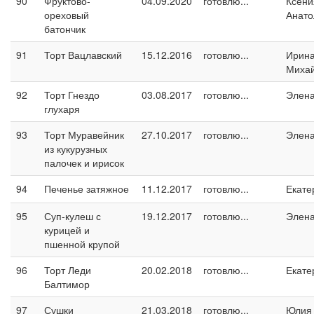
90
Фруктово-
04.09.2020
готовлю...
Ксени
ореховый
Анато
батончик
91
Торт Вацлавский
15.12.2016
готовлю...
Ирин
Миха
92
Торт Гнездо
03.08.2017
готовлю...
Элен
глухаря
93
Торт Муравейник
27.10.2017
готовлю...
Элен
из кукурузных
палочек и ирисок
94
Печенье затяжное
11.12.2017
готовлю...
Екате
95
Суп-кулеш с
19.12.2017
готовлю...
Элен
курицей и
пшенной крупой
96
Торт Леди
20.02.2018
готовлю...
Екате
Балтимор
97
Сушки
21.03.2018
готовлю...
Юлия