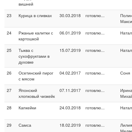
вишней
23
Курица в сливках
30.03.2018
готовлю...
Поли
Макс
24
Ржаные калитки с
06.01.2019
готовлю...
Натал
картошкой
25
Тыква с
15.07.2019
готовлю...
Натал
сухофруктами в
духовке
26
Осетинский пирог
04.02.2017
готовлю...
Соня
с мясом
27
Японский
07.11.2017
готовлю...
Ирин
хлопковый чизкейк
Миха
28
Капкейки
24.03.2018
готовлю...
Натал
29
Самса
18.02.2019
готовлю...
Лили
Медв