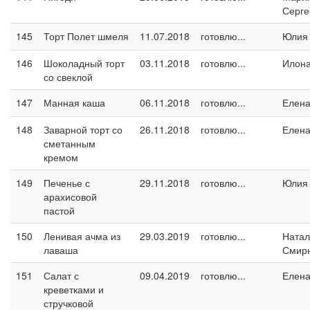
Серге
145
Торт Полет шмеля
11.07.2018
готовлю...
Юлия
146
Шоколадный торт
03.11.2018
готовлю...
Илон
со свеклой
147
Манная каша
06.11.2018
готовлю...
Елен
148
Заварной торт со
26.11.2018
готовлю...
Елен
сметанным
кремом
149
Печенье с
29.11.2018
готовлю...
Юлия
арахисовой
пастой
150
Ленивая ачма из
29.03.2019
готовлю...
Натал
лаваша
Смир
151
Салат с
09.04.2019
готовлю...
Елен
креветками и
стручковой