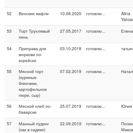
52
Венские вафли
10.08.2020
готовлю...
Alina
Yaros
53
Торт Трухлявый
27.05.2017
готовлю...
Елен
пень
54
Приправа для
03.10.2018
готовлю...
татья
моркови по-
корейски
55
Мясной торт
07.02.2019
готовлю...
Натал
(куриные
блинчики,
картофельное
пюре, сыр)
56
Мясной хлеб по-
25.07.2019
готовлю...
Юлия 
баварски
57
Манный пудинг
22.09.2019
готовлю...
Поли
(как в садике)
Макс