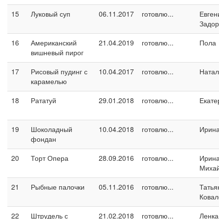
15
Луковый суп
06.11.2017
готовлю...
Евген
Задо
16
Американский
21.04.2019
готовлю...
Пола
вишневый пирог
17
Рисовый пудинг с
10.04.2017
готовлю...
Натал
карамелью
18
Рататуй
29.01.2018
готовлю...
Екате
19
Шоколадный
10.04.2018
готовлю...
Ирина
фондан
20
Торт Опера
28.09.2016
готовлю...
Ирин
Миха
21
Рыбные палочки
05.11.2016
готовлю...
Татья
Ковал
22
Штрудель с
21.02.2018
готовлю...
Ленка