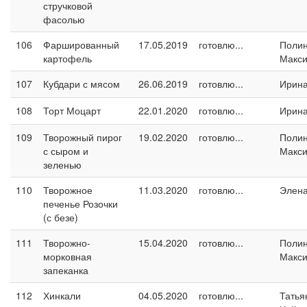
стручковой
фасолью
106
Фаршированный
17.05.2019
готовлю...
Поли
картофель
Макс
107
Кубдари с мясом
26.06.2019
готовлю...
Ирина
108
Торт Моцарт
22.01.2020
готовлю...
Ирина
109
Творожный пирог
19.02.2020
готовлю...
Поли
с сыром и
Макс
зеленью
110
Творожное
11.03.2020
готовлю...
Элен
печенье Розочки
(с безе)
111
Творожно-
15.04.2020
готовлю...
Поли
морковная
Макс
запеканка
112
Хинкали
04.05.2020
готовлю...
Татья