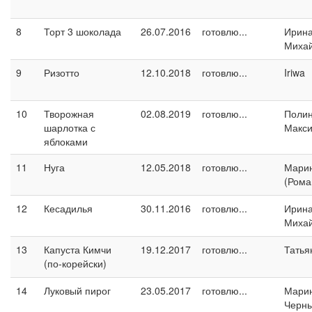
8
Торт 3 шоколада
26.07.2016
готовлю...
Ирин
Миха
9
Ризотто
12.10.2018
готовлю...
Iriwa
10
Творожная
02.08.2019
готовлю...
Поли
шарлотка с
Макс
яблоками
11
Нуга
12.05.2018
готовлю...
Марин
(Рома
12
Кесадилья
30.11.2016
готовлю...
Ирин
Миха
13
Капуста Кимчи
19.12.2017
готовлю...
Татья
(по-корейски)
14
Луковый пирог
23.05.2017
готовлю...
Мари
Черн