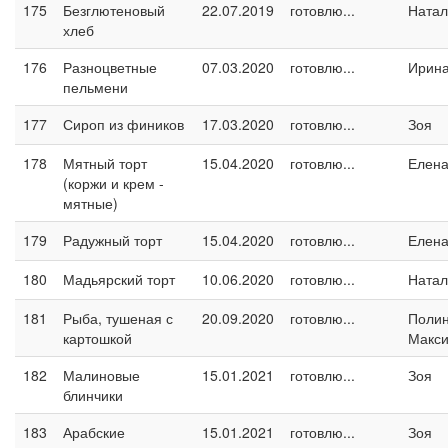
175
Безглютеновый
22.07.2019
готовлю...
Натал
хлеб
176
Разноцветные
07.03.2020
готовлю...
Ирина
пельмени
177
Сироп из фиников
17.03.2020
готовлю...
Зоя
178
Мятный торт
15.04.2020
готовлю...
Елен
(коржи и крем -
мятные)
179
Радужный торт
15.04.2020
готовлю...
Елен
180
Мадьярский торт
10.06.2020
готовлю...
Натал
181
Рыба, тушеная с
20.09.2020
готовлю...
Поли
картошкой
Макс
182
Малиновые
15.01.2021
готовлю...
Зоя
блинчики
183
Арабские
15.01.2021
готовлю...
Зоя