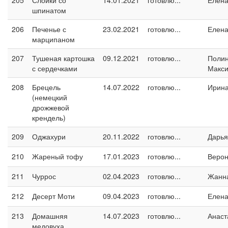
205
Слойки со
14.01.2021
готовлю...
Елен
шпинатом
206
Печенье с
23.02.2021
готовлю...
Елен
марципаном
207
Тушеная картошка
09.12.2021
готовлю...
Поли
с сердечками
Макс
208
Брецель
14.07.2022
готовлю...
Ирин
(немецкий
дрожжевой
крендель)
209
Оджахури
20.11.2022
готовлю...
Дарья
210
Жареный тофу
17.01.2023
готовлю...
Верон
211
Чуррос
02.04.2023
готовлю...
Жанн
212
Десерт Моти
09.04.2023
готовлю...
Елен
213
Домашняя
14.07.2023
готовлю...
Анаст
медовуха