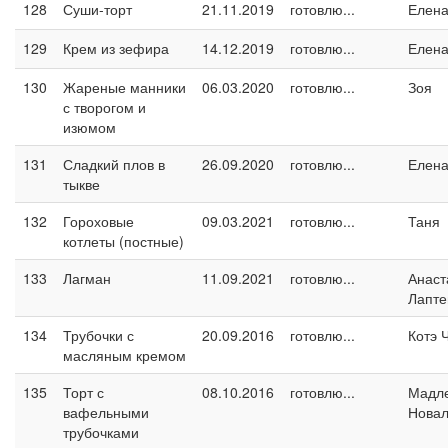
128
Суши-торт
21.11.2019
готовлю...
Елен
129
Крем из зефира
14.12.2019
готовлю...
Елен
130
Жареные манники
06.03.2020
готовлю...
Зоя
с творогом и
изюмом
131
Сладкий плов в
26.09.2020
готовлю...
Елен
тыкве
132
Гороховые
09.03.2021
готовлю...
Таня
котлеты (постные)
133
Лагман
11.09.2021
готовлю...
Анаст
Лапте
134
Трубочки с
20.09.2016
готовлю...
Котэ 
масляным кремом
135
Торт с
08.10.2016
готовлю...
Мадл
вафельными
Новал
трубочками