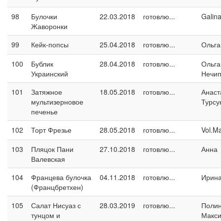
98
Булочки
22.03.2018
готовлю...
Galin
Жаворонки
99
Кейк-попсы
25.04.2018
готовлю...
Ольга
100
Бублик
28.04.2018
готовлю...
Ольга
Украинский
Нечип
101
Затяжное
18.05.2018
готовлю...
Анаст
мультизерновое
Турсу
печенье
102
Торт Фрезье
28.05.2018
готовлю...
Vol.M
103
Пляцок Пани
27.10.2018
готовлю...
Анна
Валевская
104
Францева булочка
04.11.2018
готовлю...
Ирина
(Францбретхен)
105
Салат Нисуаз с
28.03.2019
готовлю...
Поли
тунцом и
Макс