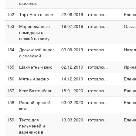
фасолью
152
Торт Негр в пене
22.06.2019
готовлю...
Елен
153
Маринованные
19.07.2019
готовлю...
Ольга
помидоры с
водкой на зиму
154
Дрожжевой пирог
03.09.2019
готовлю...
Натал
с селедкой
155
Шахматный кекс
02.12.2019
готовлю...
Ирин
156
Мятный зефир
14.12.2019
готовлю...
Елен
157
Кекс Баттенберг
18.01.2020
готовлю...
Елен
158
Ржаной пряный
03.02.2020
готовлю...
Елен
кекс
159
Тесто для
13.03.2020
готовлю...
Елен
пельменей и
вареников в