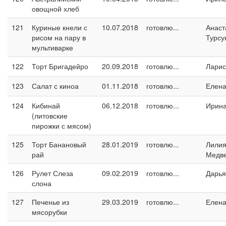
овощной хлеб
121
Куриные кнели с
10.07.2018
готовлю...
Анаст
рисом на пару в
Турсу
мультиварке
122
Торт Бригадейро
20.09.2018
готовлю...
Ларис
123
Салат с киноа
01.11.2018
готовлю...
Елен
124
Кибинай
06.12.2018
готовлю...
Ирин
(литовские
пирожки с мясом)
125
Торт Банановый
28.01.2019
готовлю...
Лили
рай
Медв
126
Рулет Слеза
09.02.2019
готовлю...
Дарья
слона
127
Печенье из
29.03.2019
готовлю...
Елен
мясорубки