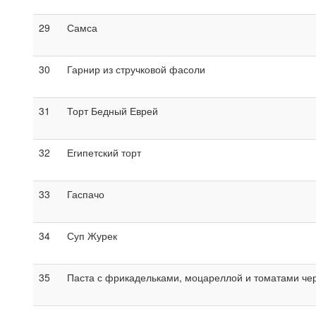
29
Самса
30
Гарнир из стручковой фасоли
31
Торт Бедный Еврей
32
Египетский торт
33
Гаспачо
34
Суп Журек
35
Паста с фрикадельками, моцареллой и томатами че