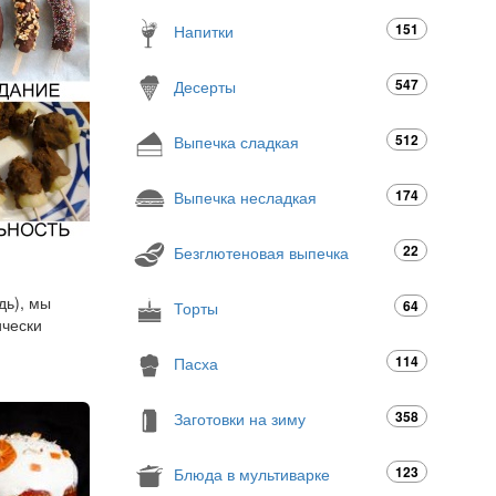
151
Напитки
547
Десерты
512
Выпечка сладкая
174
Выпечка несладкая
22
Безглютеновая выпечка
дь), мы
64
Торты
ически
114
Пасха
358
Заготовки на зиму
123
Блюда в мультиварке