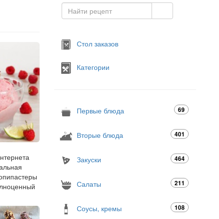
Стол заказов
Категории
69
Первые блюда
401
Вторые блюда
интернета
464
Закуски
еальная
копипастеры
211
Салаты
полноценный
108
Соусы, кремы