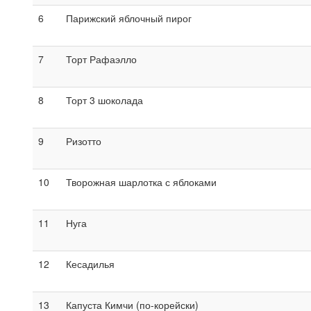
6
Парижский яблочный пирог
7
Торт Рафаэлло
8
Торт 3 шоколада
9
Ризотто
10
Творожная шарлотка с яблоками
11
Нуга
12
Кесадилья
13
Капуста Кимчи (по-корейски)