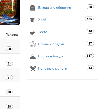
28
Блюда в хлебопечке
135
Хлеб
46
Тесто
Голоса
87
Блины и оладьи
60
617
Постные блюда
51
53
Полезные мелочи
31
30
28