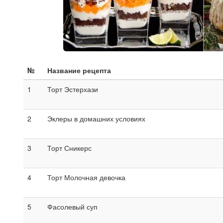
№
Название рецепта
1
Торт Эстерхази
2
Эклеры в домашних условиях
3
Торт Сникерс
4
Торт Молочная девочка
5
Фасолевый суп