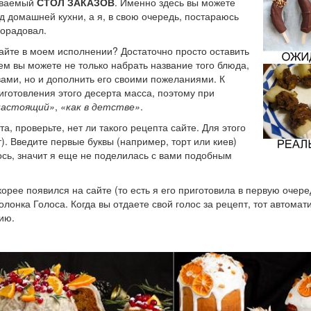
зываемый
СТОЛ ЗАКАЗОВ
. Именно здесь вы можете
д домашней кухни, а я, в свою очередь, постараюсь
порадовал.
айте в моем исполнении? Достаточно просто оставить
ем вы можете не только набрать название того блюда,
ами, но и дополнить его своими пожеланиями. К
иготовления этого десерта масса, поэтому при
настоящий»
,
«как в детстве»
.
а, проверьте, нет ли такого рецепта сайте. Для этого
). Введите первые буквы (например, торт или киев)
лось, значит я еще не поделилась с вами подобным
орее появился на сайте (то есть я его приготовила в первую очере
лонка Голоса. Когда вы отдаете свой голос за рецепт, тот автомат
ию.